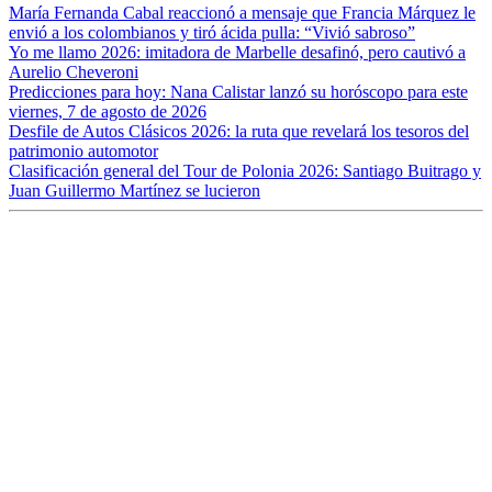
María Fernanda Cabal reaccionó a mensaje que Francia Márquez le
envió a los colombianos y tiró ácida pulla: “Vivió sabroso”
Yo me llamo 2026: imitadora de Marbelle desafinó, pero cautivó a
Aurelio Cheveroni
Predicciones para hoy: Nana Calistar lanzó su horóscopo para este
viernes, 7 de agosto de 2026
Desfile de Autos Clásicos 2026: la ruta que revelará los tesoros del
patrimonio automotor
Clasificación general del Tour de Polonia 2026: Santiago Buitrago y
Juan Guillermo Martínez se lucieron