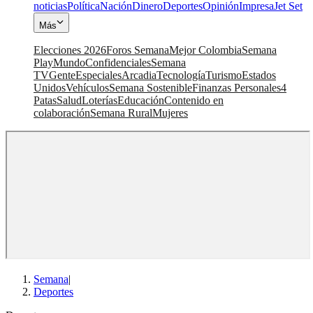
noticias
Política
Nación
Dinero
Deportes
Opinión
Impresa
Jet Set
Más
Elecciones 2026
Foros Semana
Mejor Colombia
Semana
Play
Mundo
Confidenciales
Semana
TV
Gente
Especiales
Arcadia
Tecnología
Turismo
Estados
Unidos
Vehículos
Semana Sostenible
Finanzas Personales
4
Patas
Salud
Loterías
Educación
Contenido en
colaboración
Semana Rural
Mujeres
Semana
|
Deportes