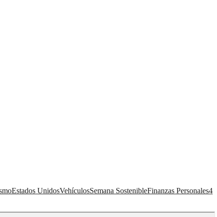
ismo
Estados Unidos
Vehículos
Semana Sostenible
Finanzas Personales
4