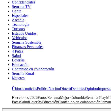
Confidenciales
Semana TV
Gente
Especiales
Arcadia
Tecnología
Turismo
Estados Unidos
Vehículos
Semana Sostenible
Finanzas Personales
4 Patas
Salud
Loterías
Educación
Contenido en colaboración
Semana Rural
Mujeres
Últimas noticias
Política
Nación
Dinero
Deportes
Opinión
Impresa
Elecciones 2026
Foros Semana
Mejor Colombia
Semana Play
Mu
Patas
Salud
Loterías
Educación
Contenido en colaboración
Seman