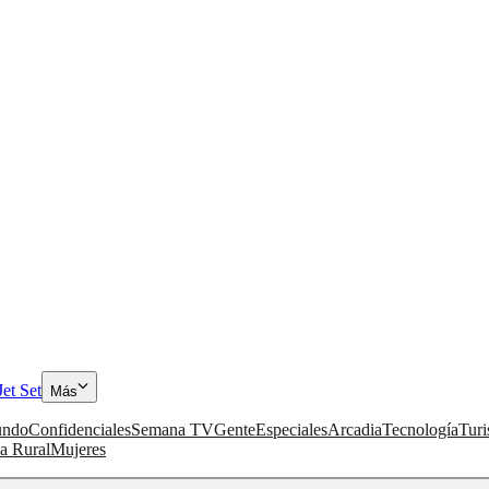
Jet Set
Más
ndo
Confidenciales
Semana TV
Gente
Especiales
Arcadia
Tecnología
Tur
a Rural
Mujeres