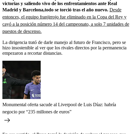
victorias y saliendo vivo de los enfrentamientos ante Real
Madrid y Barcelona,todo se torció tras el año nuevo.
Desde
entonces, el equipo franjirrojo fue eliminado en la Copa del Rey y
cayó a la posición número 14 del campeonato, a solo 7 unidades de
puestos de descenso.
La dirigencia trató de darle manejo al futuro de Francisco, pero se
hizo insostenible al ver que los rivales directos por la permanencia
empezaron a recortar distancias.
Monumental oferta sacude al Liverpool de Luis Díaz: habría
negocio por “235 millones de euros”