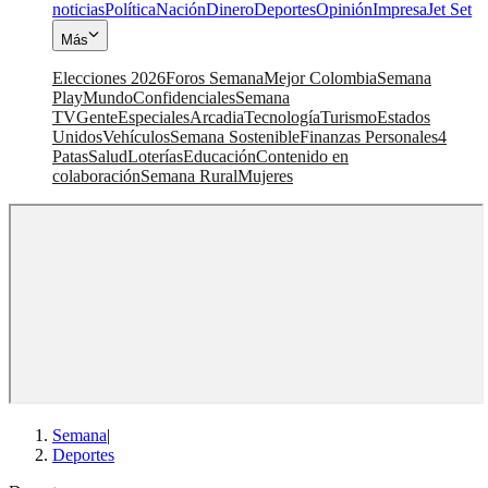
noticias
Política
Nación
Dinero
Deportes
Opinión
Impresa
Jet Set
Más
Elecciones 2026
Foros Semana
Mejor Colombia
Semana
Play
Mundo
Confidenciales
Semana
TV
Gente
Especiales
Arcadia
Tecnología
Turismo
Estados
Unidos
Vehículos
Semana Sostenible
Finanzas Personales
4
Patas
Salud
Loterías
Educación
Contenido en
colaboración
Semana Rural
Mujeres
Semana
|
Deportes