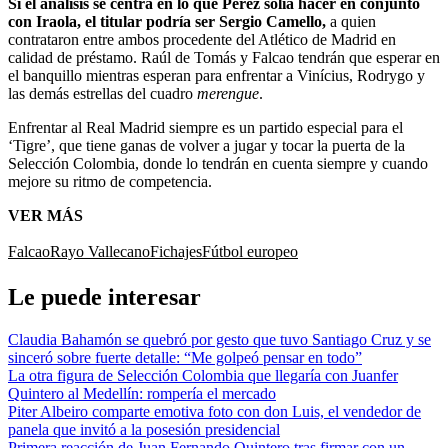
Si el análisis se centra en lo que Pérez solía hacer en conjunto
con Iraola, el titular podría ser Sergio Camello,
a quien
contrataron entre ambos procedente del Atlético de Madrid en
calidad de préstamo. Raúl de Tomás y Falcao tendrán que esperar en
el banquillo mientras esperan para enfrentar a Vinícius, Rodrygo y
las demás estrellas del cuadro
merengue
.
Enfrentar al Real Madrid siempre es un partido especial para el
‘Tigre’, que tiene ganas de volver a jugar y tocar la puerta de la
Selección Colombia, donde lo tendrán en cuenta siempre y cuando
mejore su ritmo de competencia.
VER MÁS
Falcao
Rayo Vallecano
Fichajes
Fútbol europeo
Le puede interesar
Claudia Bahamón se quebró por gesto que tuvo Santiago Cruz y se
sinceró sobre fuerte detalle: “Me golpeó pensar en todo”
La otra figura de Selección Colombia que llegaría con Juanfer
Quintero al Medellín: rompería el mercado
Piter Albeiro comparte emotiva foto con don Luis, el vendedor de
panela que invitó a la posesión presidencial
Primera reacción de Juan Fernando Quintero tras firmar con un