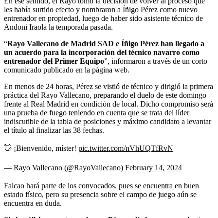
En ese sentido, el Rayo tomó la decisión de volver al proceso que
les había surtido efecto y nombraron a Íñigo Pérez como nuevo
entrenador en propiedad, luego de haber sido asistente técnico de
Andoni Iraola la temporada pasada.
“
Rayo Vallecano de Madrid SAD e Íñigo Pérez han llegado a
un acuerdo para la incorporación del técnico navarro como
entrenador del Primer Equipo
”, informaron a través de un corto
comunicado publicado en la página web.
En menos de 24 horas, Pérez se vistió de técnico y dirigió la primera
práctica del Rayo Vallecano, preparando el duelo de este domingo
frente al Real Madrid en condición de local. Dicho compromiso será
una prueba de fuego teniendo en cuenta que se trata del líder
indiscutible de la tabla de posiciones y máximo candidato a levantar
el título al finalizar las 38 fechas.
👋 ¡Bienvenido, míster!
pic.twitter.com/nVhUQTfRvN
— Rayo Vallecano (@RayoVallecano)
February 14, 2024
Falcao hará parte de los convocados, pues se encuentra en buen
estado físico, pero su presencia sobre el campo de juego aún se
encuentra en duda.