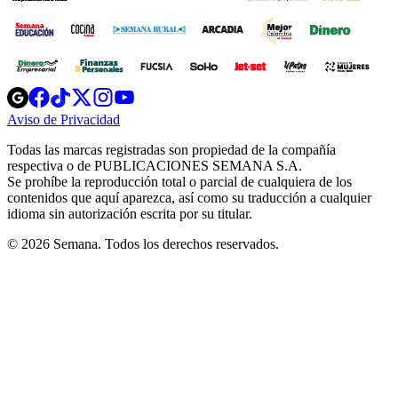
Opens
Opens
Opens
Opens
Opens
in
in
in
in
in
Aviso de Privacidad
Opens
new
new
new
new
new
in
window
window
window
window
window
Todas las marcas registradas son propiedad de la compañía
new
respectiva o de PUBLICACIONES SEMANA S.A.
window
Se prohíbe la reproducción total o parcial de cualquiera de los
contenidos que aquí aparezca, así como su traducción a cualquier
idioma sin autorización escrita por su titular.
© 2026 Semana. Todos los derechos reservados.