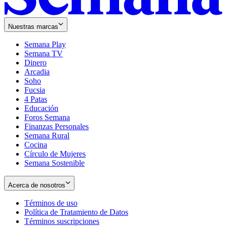
Nuestras marcas
Semana Play
Semana TV
Dinero
Arcadia
Soho
Opens
Fucsia
in
Opens
4 Patas
new
in
Educación
window
new
Foros Semana
window
Finanzas Personales
Semana Rural
Cocina
Círculo de Mujeres
Semana Sostenible
Acerca de nosotros
Términos de uso
Opens
Política de Tratamiento de Datos
in
Opens
Términos suscripciones
new
Opens
in