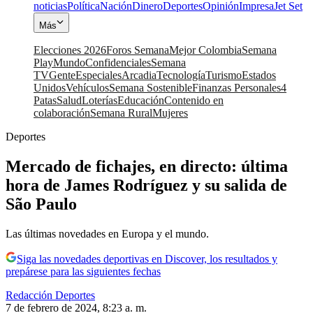
noticias
Política
Nación
Dinero
Deportes
Opinión
Impresa
Jet Set
Más
Elecciones 2026
Foros Semana
Mejor Colombia
Semana
Play
Mundo
Confidenciales
Semana
TV
Gente
Especiales
Arcadia
Tecnología
Turismo
Estados
Unidos
Vehículos
Semana Sostenible
Finanzas Personales
4
Patas
Salud
Loterías
Educación
Contenido en
colaboración
Semana Rural
Mujeres
Deportes
Mercado de fichajes, en directo: última
hora de James Rodríguez y su salida de
São Paulo
Las últimas novedades en Europa y el mundo.
Siga las novedades deportivas en Discover, los resultados y
prepárese para las siguientes fechas
Redacción Deportes
7 de febrero de 2024, 8:23 a. m.