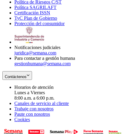
Política de Riesgos C/ST
window
in
Opens
new
Política SAGRILAFT
Opens
new
in
window
Certificación ISSN
Opens
in
window
new
TyC Plan de Gobierno
in
new
Opens
window
Protección del consumidor
new
window
in
Opens
window
new
in
window
new
window
Notificaciones judiciales
juridica@semana.com
Para contactar a gestión humana
gestionhumana@semana.com
Contáctenos
Horarios de atención
Lunes a Viernes
8:00 a.m. a 6:00 p.m.
Canales de servicio al cliente
Trabaje con nosotros
Paute con nosotros
Cookies