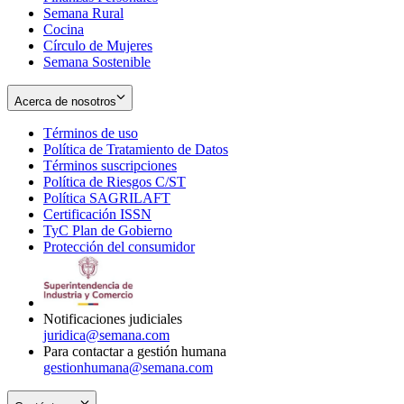
Semana Rural
Cocina
Círculo de Mujeres
Semana Sostenible
Acerca de nosotros
Términos de uso
Opens
Política de Tratamiento de Datos
in
Opens
Términos suscripciones
new
Opens
in
Política de Riesgos C/ST
window
in
Opens
new
Política SAGRILAFT
Opens
new
in
window
Certificación ISSN
Opens
in
window
new
TyC Plan de Gobierno
in
new
Opens
window
Protección del consumidor
new
window
in
Opens
window
new
in
window
new
window
Notificaciones judiciales
juridica@semana.com
Para contactar a gestión humana
gestionhumana@semana.com