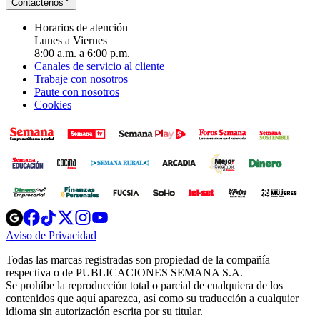
Contáctenos
Horarios de atención
Lunes a Viernes
8:00 a.m. a 6:00 p.m.
Canales de servicio al cliente
Trabaje con nosotros
Paute con nosotros
Cookies
Opens
Opens
Opens
Opens
Opens
in
in
in
in
in
Aviso de Privacidad
Opens
new
new
new
new
new
in
window
window
window
window
window
Todas las marcas registradas son propiedad de la compañía
new
respectiva o de PUBLICACIONES SEMANA S.A.
window
Se prohíbe la reproducción total o parcial de cualquiera de los
contenidos que aquí aparezca, así como su traducción a cualquier
idioma sin autorización escrita por su titular.