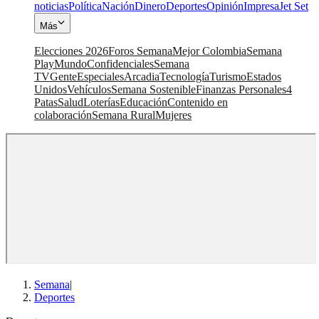
noticias
Política
Nación
Dinero
Deportes
Opinión
Impresa
Jet Set
Más
Elecciones 2026
Foros Semana
Mejor Colombia
Semana
Play
Mundo
Confidenciales
Semana
TV
Gente
Especiales
Arcadia
Tecnología
Turismo
Estados
Unidos
Vehículos
Semana Sostenible
Finanzas Personales
4
Patas
Salud
Loterías
Educación
Contenido en
colaboración
Semana Rural
Mujeres
Semana
|
Deportes