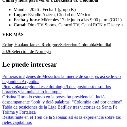
Canal y hora para ver el Uzbekistán vs. Colombia
Mundial 2026 - Fecha 1 (grupo K)
Lugar
: Estadio Azteca, Ciudad de México
Fecha y hora
: Miércoles 17 de junio a las 9:00 p. m. (COL)
Canal
: DirecTV Sports, Caracol TV, Canal RCN y Disney +
VER MÁS
Erling Haaland
James Rodríguez
Selección Colombia
Mundial
2026
Selección de Noruega
Le puede interesar
Primeras imágenes de Messi tras la muerte de su papá: así se le vio
llegando a Argentina
Pico y placa regional este domingo 9 de agosto: estos son los
horarios y la multa si lo incumple
Cristina Hurtado estuvo en la posesión presidencial, lució
despampanante ‘look’ y dejó palabras: “Colombia está por encima”
Tabla de posiciones de la Liga BetPlay tras victorias de Santa Fe,
Tolima y Fortaleza
Restaurante en el Tren de la Sabana: así es la experiencia sobre los
rieles capitalinos