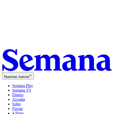
Nuestras marcas
Semana Play
Semana TV
Dinero
Arcadia
Soho
Opens
Fucsia
in
Opens
4 Patas
new
in