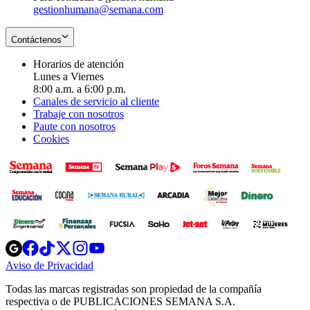
gestionhumana@semana.com
Contáctenos
Horarios de atención
Lunes a Viernes
8:00 a.m. a 6:00 p.m.
Canales de servicio al cliente
Trabaje con nosotros
Paute con nosotros
Cookies
Opens
Opens
Opens
Opens
Opens
in
in
in
in
in
Aviso de Privacidad
Opens
new
new
new
new
new
in
window
window
window
window
window
Todas las marcas registradas son propiedad de la compañía
new
respectiva o de PUBLICACIONES SEMANA S.A.
window