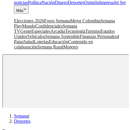
noticias
Política
Nación
Dinero
Deportes
Opinión
Impresa
Jet Set
Más
Elecciones 2026
Foros Semana
Mejor Colombia
Semana
Play
Mundo
Confidenciales
Semana
TV
Gente
Especiales
Arcadia
Tecnología
Turismo
Estados
Unidos
Vehículos
Semana Sostenible
Finanzas Personales
4
Patas
Salud
Loterías
Educación
Contenido en
colaboración
Semana Rural
Mujeres
Semana
|
Deportes