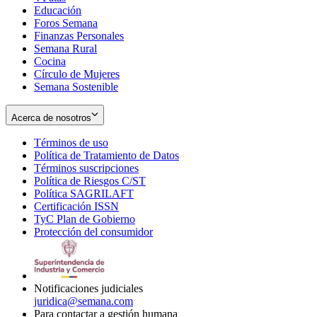
Educación
window
new
Foros Semana
window
Finanzas Personales
Semana Rural
Cocina
Círculo de Mujeres
Semana Sostenible
Acerca de nosotros
Términos de uso
Opens
Política de Tratamiento de Datos
in
Opens
Términos suscripciones
new
Opens
in
Política de Riesgos C/ST
window
in
Opens
new
Política SAGRILAFT
Opens
new
in
window
Certificación ISSN
Opens
in
window
new
TyC Plan de Gobierno
in
new
Opens
window
Protección del consumidor
new
window
in
Opens
window
new
in
window
new
window
Notificaciones judiciales
juridica@semana.com
Para contactar a gestión humana