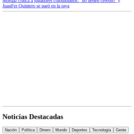
Mordaz crítica a jugadores colombianos: “no tienen cerebro” y
JuanFer Quintero se paró en la raya
Noticias Destacadas
Nación
Política
Dinero
Mundo
Deportes
Tecnología
Gente