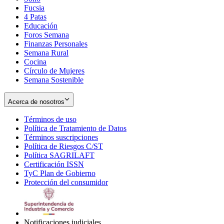
Fucsia
in
Opens
4 Patas
new
in
Educación
window
new
Foros Semana
window
Finanzas Personales
Semana Rural
Cocina
Círculo de Mujeres
Semana Sostenible
Acerca de nosotros
Términos de uso
Opens
Política de Tratamiento de Datos
in
Opens
Términos suscripciones
new
Opens
in
Política de Riesgos C/ST
window
in
Opens
new
Política SAGRILAFT
Opens
new
in
window
Certificación ISSN
Opens
in
window
new
TyC Plan de Gobierno
in
new
Opens
window
Protección del consumidor
new
window
in
Opens
window
new
in
window
new
window
Notificaciones judiciales