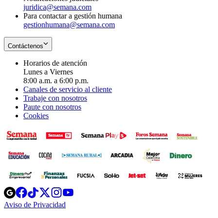
juridica@semana.com
Para contactar a gestión humana
gestionhumana@semana.com
Contáctenos
Horarios de atención
Lunes a Viernes
8:00 a.m. a 6:00 p.m.
Canales de servicio al cliente
Trabaje con nosotros
Paute con nosotros
Cookies
Opens
Opens
Opens
Opens
Opens
in
in
in
in
in
Aviso de Privacidad
Opens
new
new
new
new
new
in
window
window
window
window
window