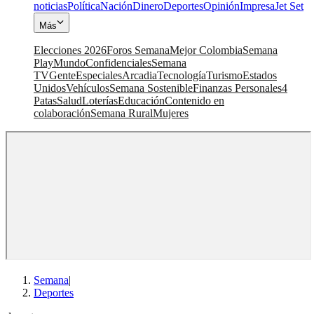
noticias
Política
Nación
Dinero
Deportes
Opinión
Impresa
Jet Set
Más
Elecciones 2026
Foros Semana
Mejor Colombia
Semana
Play
Mundo
Confidenciales
Semana
TV
Gente
Especiales
Arcadia
Tecnología
Turismo
Estados
Unidos
Vehículos
Semana Sostenible
Finanzas Personales
4
Patas
Salud
Loterías
Educación
Contenido en
colaboración
Semana Rural
Mujeres
Semana
|
Deportes