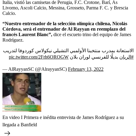
Italia, vistió las camisetas de Perugia, F.C. Crotone, Barí, As
Livorno, Ascoli Calcio, Messina, Grosseto, Parma F. C. y Brescia
Calcio.
“Nuestro entrenador de la selección olímpica chilena, Nicolás
Córdova, será el entrenador de Al Rayyan en reemplazo del
francés Laurent Blanc”,
dice el escueto trino del equipo de James
Rodríguez.
الاستعانة بمدرب منتخبنا الأولمبي التشيلي نيكولاس كوردوفا لتدريب
pic.twitter.com/2Frh6OROGW
بديلًا للفرنسي لوران بلان
#الريان
— AlRayyanSC (@AlrayyanSC)
February 13, 2022
En video I Primera e inédita entrevista de James Rodríguez a su
llegada a Banfield