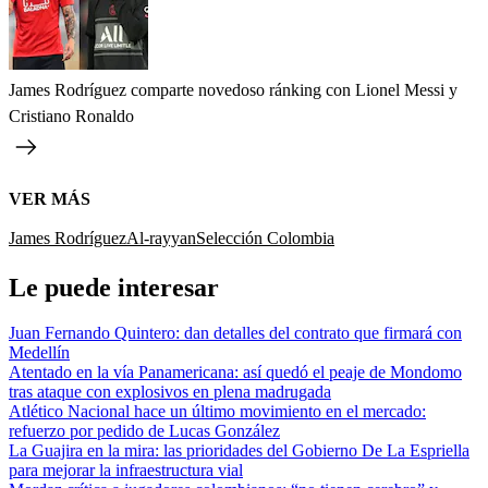
James Rodríguez comparte novedoso ránking con Lionel Messi y
Cristiano Ronaldo
VER MÁS
James Rodríguez
Al-rayyan
Selección Colombia
Le puede interesar
Juan Fernando Quintero: dan detalles del contrato que firmará con
Medellín
Atentado en la vía Panamericana: así quedó el peaje de Mondomo
tras ataque con explosivos en plena madrugada
Atlético Nacional hace un último movimiento en el mercado:
refuerzo por pedido de Lucas González
La Guajira en la mira: las prioridades del Gobierno De La Espriella
para mejorar la infraestructura vial