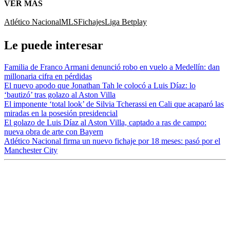
VER MÁS
Atlético Nacional
MLS
Fichajes
Liga Betplay
Le puede interesar
Familia de Franco Armani denunció robo en vuelo a Medellín: dan
millonaria cifra en pérdidas
El nuevo apodo que Jonathan Tah le colocó a Luis Díaz: lo
‘bautizó’ tras golazo al Aston Villa
El imponente ‘total look’ de Silvia Tcherassi en Cali que acaparó las
miradas en la posesión presidencial
El golazo de Luis Díaz al Aston Villa, captado a ras de campo:
nueva obra de arte con Bayern
Atlético Nacional firma un nuevo fichaje por 18 meses: pasó por el
Manchester City