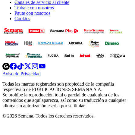
Canales de servicio al cliente
Trabaje con nosotros
Paute con nosotros
Cookies
Opens
Opens
Opens
Opens
Opens
in
in
in
in
in
Aviso de Privacidad
Opens
new
new
new
new
new
in
window
window
window
window
window
Todas las marcas registradas son propiedad de la compañía
new
respectiva o de PUBLICACIONES SEMANA S.A.
window
Se prohíbe la reproducción total o parcial de cualquiera de los
contenidos que aquí aparezca, así como su traducción a cualquier
idioma sin autorización escrita por su titular.
© 2026 Semana. Todos los derechos reservados.