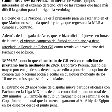
Columbus Crew ha rechazado ofertas
de varios equipos
interesados en el extremo derecho, otra de las razones que hace más
difícil la gestión para la dirigencia verdolaga.
Lo cierto es que Nacional ya está preparado para un escenario en el
que Marino no se pueda quedar y tenga que regresar a la MLS a
cumplir su contrato.
Además de la llegada de Arce, que se hizo oficial el jueves en horas
de la tarde,
el vigente campeón del fútbol colombiano ya tiene
arreglada la llegada de Faber Gil
como revulsivo proveniente del
Pachuca de México.
SEMANA
conoció que
el contrato de Gil será en condición de
préstamo hasta mediados de 2026
. Deportivo Pereira, dueño del
mayor porcentaje de sus derechos, accedió a ponerle una opción de
compra que Nacional podrá ejecutar en cualquier momento de los
18 meses en los que estarán vinculados.
El extremo de 29 años viene de disputar nueve partidos oficiales con
Pachuca en la Liga MX, dos de ellos como titular, para un total de
280 minutos. Gil también disputó un fragmento de la semifinal de la
Copa Intercontinental que los tuzos le ganaron al Al-Ahly de Egipto
en los disparos desde el punto penal.