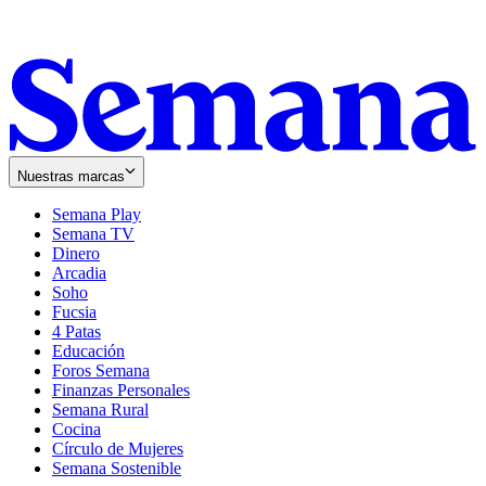
Nuestras marcas
Semana Play
Semana TV
Dinero
Arcadia
Soho
Opens
Fucsia
in
Opens
4 Patas
new
in
Educación
window
new
Foros Semana
window
Finanzas Personales
Semana Rural
Cocina
Círculo de Mujeres
Semana Sostenible