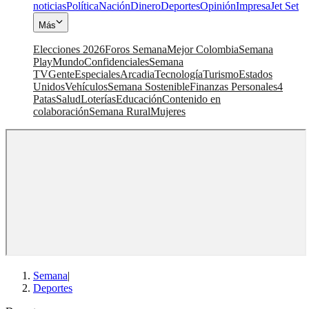
noticias
Política
Nación
Dinero
Deportes
Opinión
Impresa
Jet Set
Más
Elecciones 2026
Foros Semana
Mejor Colombia
Semana
Play
Mundo
Confidenciales
Semana
TV
Gente
Especiales
Arcadia
Tecnología
Turismo
Estados
Unidos
Vehículos
Semana Sostenible
Finanzas Personales
4
Patas
Salud
Loterías
Educación
Contenido en
colaboración
Semana Rural
Mujeres
Semana
|
Deportes