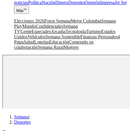
noticias
Política
Nación
Dinero
Deportes
Opinión
Impresa
Jet Set
Más
Elecciones 2026
Foros Semana
Mejor Colombia
Semana
Play
Mundo
Confidenciales
Semana
TV
Gente
Especiales
Arcadia
Tecnología
Turismo
Estados
Unidos
Vehículos
Semana Sostenible
Finanzas Personales
4
Patas
Salud
Loterías
Educación
Contenido en
colaboración
Semana Rural
Mujeres
Semana
|
Deportes