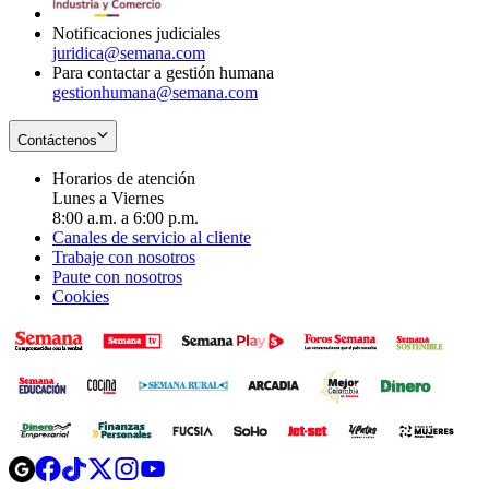
window
Notificaciones judiciales
juridica@semana.com
Para contactar a gestión humana
gestionhumana@semana.com
Contáctenos
Horarios de atención
Lunes a Viernes
8:00 a.m. a 6:00 p.m.
Canales de servicio al cliente
Trabaje con nosotros
Paute con nosotros
Cookies
Opens
Opens
Opens
Opens
Opens
in
in
in
in
in