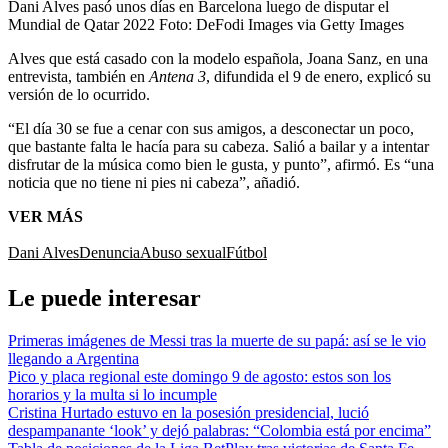
Dani Alves pasó unos días en Barcelona luego de disputar el
Mundial de Qatar 2022
Foto:
DeFodi Images via Getty Images
Alves que está casado con la modelo española, Joana Sanz, en una
entrevista, también en
Antena 3
, difundida el 9 de enero, explicó su
versión de lo ocurrido.
“El día 30 se fue a cenar con sus amigos, a desconectar un poco,
que bastante falta le hacía para su cabeza. Salió a bailar y a intentar
disfrutar de la música como bien le gusta, y punto”, afirmó. Es “una
noticia que no tiene ni pies ni cabeza”, añadió.
VER MÁS
Dani Alves
Denuncia
Abuso sexual
Fútbol
Le puede interesar
Primeras imágenes de Messi tras la muerte de su papá: así se le vio
llegando a Argentina
Pico y placa regional este domingo 9 de agosto: estos son los
horarios y la multa si lo incumple
Cristina Hurtado estuvo en la posesión presidencial, lució
despampanante ‘look’ y dejó palabras: “Colombia está por encima”