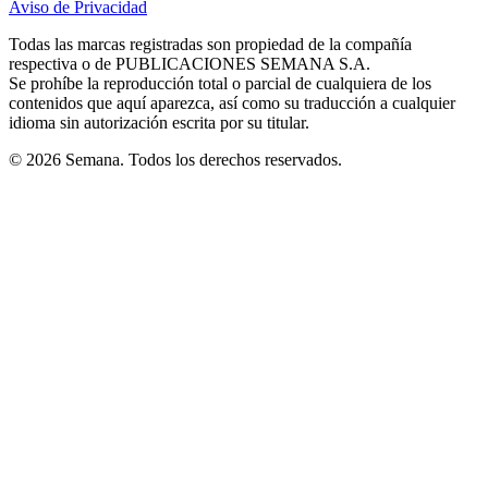
Aviso de Privacidad
Opens
new
new
new
new
new
in
window
window
window
window
window
Todas las marcas registradas son propiedad de la compañía
new
respectiva o de PUBLICACIONES SEMANA S.A.
window
Se prohíbe la reproducción total o parcial de cualquiera de los
contenidos que aquí aparezca, así como su traducción a cualquier
idioma sin autorización escrita por su titular.
© 2026 Semana. Todos los derechos reservados.