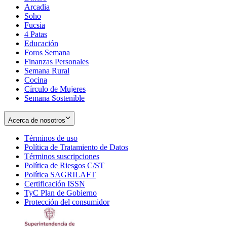
Arcadia
Soho
Opens
Fucsia
in
Opens
4 Patas
new
in
Educación
window
new
Foros Semana
window
Finanzas Personales
Semana Rural
Cocina
Círculo de Mujeres
Semana Sostenible
Acerca de nosotros
Términos de uso
Opens
Política de Tratamiento de Datos
in
Opens
Términos suscripciones
new
Opens
in
Política de Riesgos C/ST
window
in
Opens
new
Política SAGRILAFT
Opens
new
in
window
Certificación ISSN
Opens
in
window
new
TyC Plan de Gobierno
in
new
Opens
window
Protección del consumidor
new
window
in
Opens
window
new
in
window
new