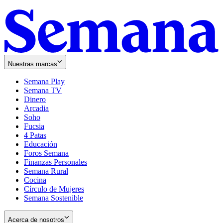
Nuestras marcas
Semana Play
Semana TV
Dinero
Arcadia
Soho
Opens
Fucsia
in
Opens
4 Patas
new
in
Educación
window
new
Foros Semana
window
Finanzas Personales
Semana Rural
Cocina
Círculo de Mujeres
Semana Sostenible
Acerca de nosotros