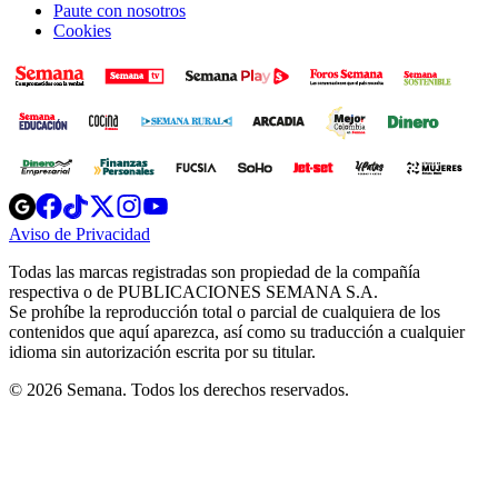
Paute con nosotros
Cookies
Opens
Opens
Opens
Opens
Opens
in
in
in
in
in
Aviso de Privacidad
Opens
new
new
new
new
new
in
window
window
window
window
window
Todas las marcas registradas son propiedad de la compañía
new
respectiva o de PUBLICACIONES SEMANA S.A.
window
Se prohíbe la reproducción total o parcial de cualquiera de los
contenidos que aquí aparezca, así como su traducción a cualquier
idioma sin autorización escrita por su titular.
© 2026 Semana. Todos los derechos reservados.