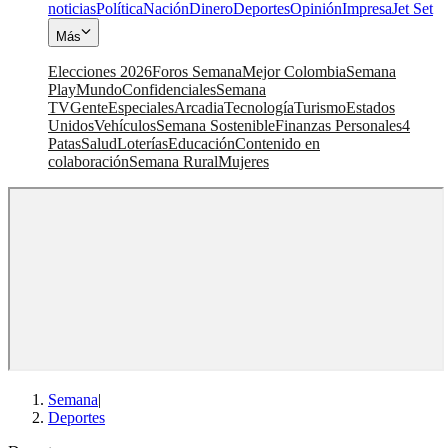
noticias
Política
Nación
Dinero
Deportes
Opinión
Impresa
Jet Set
Más
Elecciones 2026
Foros Semana
Mejor Colombia
Semana
Play
Mundo
Confidenciales
Semana
TV
Gente
Especiales
Arcadia
Tecnología
Turismo
Estados
Unidos
Vehículos
Semana Sostenible
Finanzas Personales
4
Patas
Salud
Loterías
Educación
Contenido en
colaboración
Semana Rural
Mujeres
Semana
|
Deportes