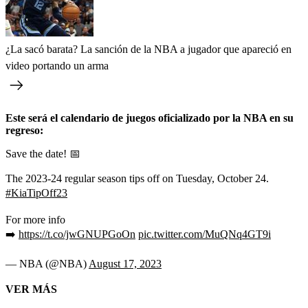
¿La sacó barata? La sanción de la NBA a jugador que apareció en
video portando un arma
Este será el calendario de juegos oficializado por la NBA en su
regreso:
Save the date! 📅
The 2023-24 regular season tips off on Tuesday, October 24.
#KiaTipOff23
For more info
➡️
https://t.co/jwGNUPGoOn
pic.twitter.com/MuQNq4GT9i
— NBA (@NBA)
August 17, 2023
VER MÁS