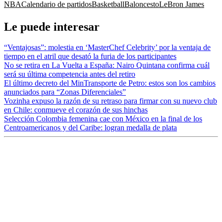
NBA
Calendario de partidos
Basketball
Baloncesto
LeBron James
Le puede interesar
“Ventajosas”: molestia en ‘MasterChef Celebrity’ por la ventaja de
tiempo en el atril que desató la furia de los participantes
No se retira en La Vuelta a España: Nairo Quintana confirma cuál
será su última competencia antes del retiro
El último decreto del MinTransporte de Petro: estos son los cambios
anunciados para “Zonas Diferenciales”
Vozinha expuso la razón de su retraso para firmar con su nuevo club
en Chile: conmueve el corazón de sus hinchas
Selección Colombia femenina cae con México en la final de los
Centroamericanos y del Caribe: logran medalla de plata