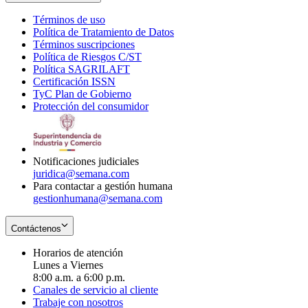
Términos de uso
Opens
Política de Tratamiento de Datos
in
Opens
Términos suscripciones
new
Opens
in
Política de Riesgos C/ST
window
in
Opens
new
Política SAGRILAFT
Opens
new
in
window
Certificación ISSN
Opens
in
window
new
TyC Plan de Gobierno
in
new
Opens
window
Protección del consumidor
new
window
in
Opens
window
new
in
window
new
window
Notificaciones judiciales
juridica@semana.com
Para contactar a gestión humana
gestionhumana@semana.com
Contáctenos
Horarios de atención
Lunes a Viernes
8:00 a.m. a 6:00 p.m.
Canales de servicio al cliente
Trabaje con nosotros