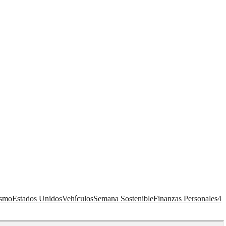
ismo
Estados Unidos
Vehículos
Semana Sostenible
Finanzas Personales
4