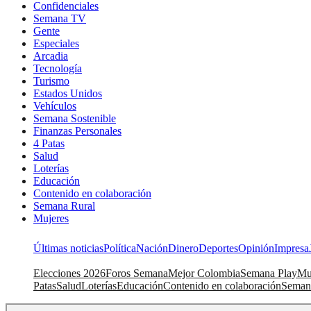
Confidenciales
Semana TV
Gente
Especiales
Arcadia
Tecnología
Turismo
Estados Unidos
Vehículos
Semana Sostenible
Finanzas Personales
4 Patas
Salud
Loterías
Educación
Contenido en colaboración
Semana Rural
Mujeres
Últimas noticias
Política
Nación
Dinero
Deportes
Opinión
Impresa
Elecciones 2026
Foros Semana
Mejor Colombia
Semana Play
Mu
Patas
Salud
Loterías
Educación
Contenido en colaboración
Seman