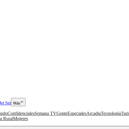
Jet Set
Más
ndo
Confidenciales
Semana TV
Gente
Especiales
Arcadia
Tecnología
Tur
a Rural
Mujeres