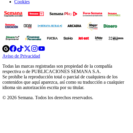
Cookies
Opens
Opens
Opens
Opens
Opens
in
in
in
in
in
Aviso de Privacidad
Opens
new
new
new
new
new
in
window
window
window
window
window
Todas las marcas registradas son propiedad de la compañía
new
respectiva o de PUBLICACIONES SEMANA S.A.
window
Se prohíbe la reproducción total o parcial de cualquiera de los
contenidos que aquí aparezca, así como su traducción a cualquier
idioma sin autorización escrita por su titular.
© 2026 Semana. Todos los derechos reservados.