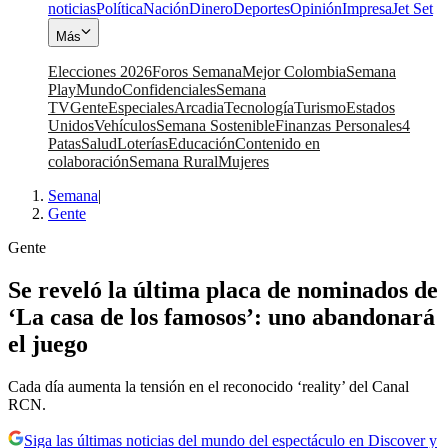
noticias
Política
Nación
Dinero
Deportes
Opinión
Impresa
Jet Set
Más
Elecciones 2026
Foros Semana
Mejor Colombia
Semana
Play
Mundo
Confidenciales
Semana
TV
Gente
Especiales
Arcadia
Tecnología
Turismo
Estados
Unidos
Vehículos
Semana Sostenible
Finanzas Personales
4
Patas
Salud
Loterías
Educación
Contenido en
colaboración
Semana Rural
Mujeres
Semana
|
Gente
Gente
Se reveló la última placa de nominados de
‘La casa de los famosos’: uno abandonará
el juego
Cada día aumenta la tensión en el reconocido ‘reality’ del Canal
RCN.
Siga las últimas noticias del mundo del espectáculo en Discover y