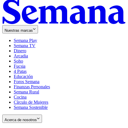
Nuestras marcas
Semana Play
Semana TV
Dinero
Arcadia
Soho
Opens
Fucsia
in
Opens
4 Patas
new
in
Educación
window
new
Foros Semana
window
Finanzas Personales
Semana Rural
Cocina
Círculo de Mujeres
Semana Sostenible
Acerca de nosotros