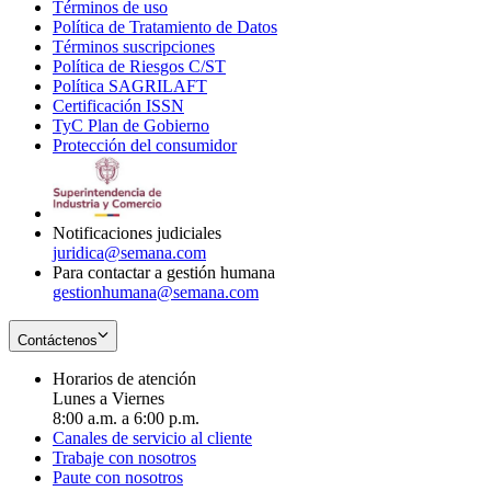
Términos de uso
Opens
Política de Tratamiento de Datos
in
Opens
Términos suscripciones
new
Opens
in
Política de Riesgos C/ST
window
in
Opens
new
Política SAGRILAFT
Opens
new
in
window
Certificación ISSN
Opens
in
window
new
TyC Plan de Gobierno
in
new
Opens
window
Protección del consumidor
new
window
in
Opens
window
new
in
window
new
window
Notificaciones judiciales
juridica@semana.com
Para contactar a gestión humana
gestionhumana@semana.com
Contáctenos
Horarios de atención
Lunes a Viernes
8:00 a.m. a 6:00 p.m.
Canales de servicio al cliente
Trabaje con nosotros
Paute con nosotros