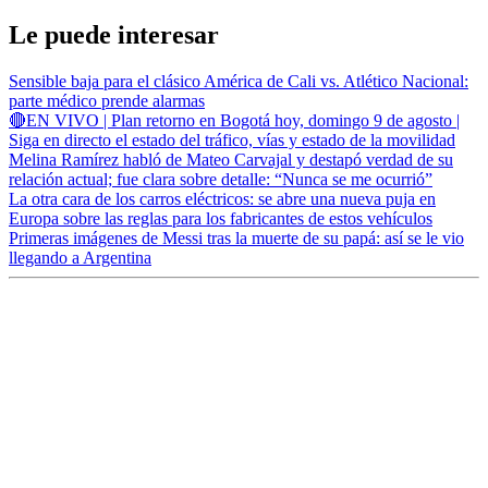
Le puede interesar
Sensible baja para el clásico América de Cali vs. Atlético Nacional:
parte médico prende alarmas
🔴EN VIVO | Plan retorno en Bogotá hoy, domingo 9 de agosto |
Siga en directo el estado del tráfico, vías y estado de la movilidad
Melina Ramírez habló de Mateo Carvajal y destapó verdad de su
relación actual; fue clara sobre detalle: “Nunca se me ocurrió”
La otra cara de los carros eléctricos: se abre una nueva puja en
Europa sobre las reglas para los fabricantes de estos vehículos
Primeras imágenes de Messi tras la muerte de su papá: así se le vio
llegando a Argentina