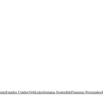
ismo
Estados Unidos
Vehículos
Semana Sostenible
Finanzas Personales
4