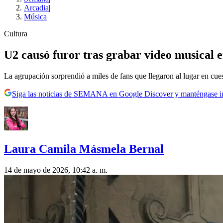
Arcadia
|
Música
Cultura
U2 causó furor tras grabar video musical 
La agrupación sorprendió a miles de fans que llegaron al lugar en cue
Siga las noticias de SEMANA en Google Discover y manténgase 
Laura Camila Másmela Bernal
14 de mayo de 2026, 10:42 a. m.