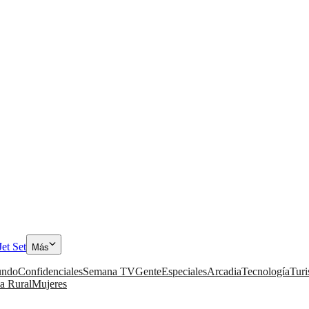
Jet Set
Más
ndo
Confidenciales
Semana TV
Gente
Especiales
Arcadia
Tecnología
Tur
a Rural
Mujeres