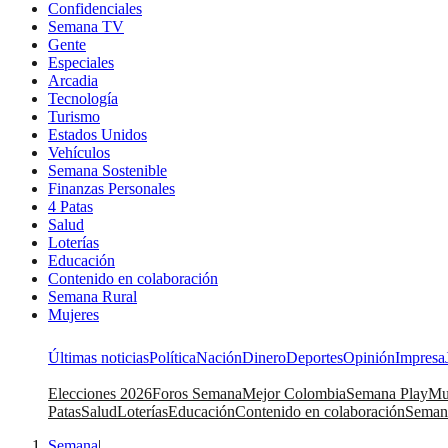
Confidenciales
Semana TV
Gente
Especiales
Arcadia
Tecnología
Turismo
Estados Unidos
Vehículos
Semana Sostenible
Finanzas Personales
4 Patas
Salud
Loterías
Educación
Contenido en colaboración
Semana Rural
Mujeres
Últimas noticias
Política
Nación
Dinero
Deportes
Opinión
Impresa
Elecciones 2026
Foros Semana
Mejor Colombia
Semana Play
Mu
Patas
Salud
Loterías
Educación
Contenido en colaboración
Seman
Semana
|