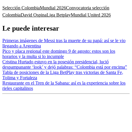
Selección Colombia
Mundial 2026
Convocatoria selección
Colombia
David Ospina
Liga Betplay
Mundial United 2026
Le puede interesar
Primeras imágenes de Messi tras la muerte de su papá: así se le vio
llegando a Argentina
Pico y placa regional este domingo 9 de agosto: estos son los
horarios y la multa si lo incumple
Cristina Hurtado estuvo en la posesión presidencial, lució
despampanante ‘look’ y dejó palabras: “Colombia está por encima”
Tabla de posiciones de la Liga BetPlay tras victorias de Santa Fe,
Tolima y Fortaleza
Restaurante en el Tren de la Sabana: así es la experiencia sobre los
rieles capitalinos