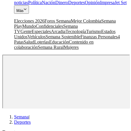
noticias
Política
Nación
Dinero
Deportes
Opinión
Impresa
Jet Set
Más
Elecciones 2026
Foros Semana
Mejor Colombia
Semana
Play
Mundo
Confidenciales
Semana
TV
Gente
Especiales
Arcadia
Tecnología
Turismo
Estados
Unidos
Vehículos
Semana Sostenible
Finanzas Personales
4
Patas
Salud
Loterías
Educación
Contenido en
colaboración
Semana Rural
Mujeres
Semana
|
Deportes