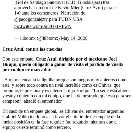
¡Gol de Santiago Sandoval (C.D. Guadalajara) tras
aprovechar un error de Kevin Mier (Cruz Azul) para el
1-0 ante los cementeros! Narración de
@pacogonzaleztv
para TUDN USA
pic.twitter.com/JuDUkfVFwN
— lilboimx (@lilboimx)
May 14, 2026
Cruz Azul, contra las cuerdas
Con este empate,
Cruz Azul, dirigido por el mexicano Joel
Huiqui, quedó obligado a ganar de visita el partido de vuelta
por cualquier marcador
.
“A mí me encanta la liguilla porque son juegos muy abiertos como
este, y sobre todo contra un rival increíble como es Chivas, que
propone, te presiona y es intenso”, dijo Huiqui. “La serie está abierta
y estoy contento con mi equipo, que ha demostrado que está para ser
campeón”, añadió el entrenador.
En caso de un empate global, las Chivas del entrenador argentino
Gabriel Milito tendrían a su favor el criterio de desempate de la
mejor posición en la fase regular: fue segundo mientras que el
equipo celeste terminó como tercero.