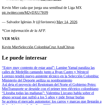
Kevin Mier cada que juega una semifinal de Liga MX
pic.twitter.com/M2yDXU7HJ9
— Salvador Iglesias Jr (@Javisness)
May 14, 2026
*Con información de la AFP.
VER MÁS
Kevin Mier
Selección Colombia
Cruz Azul
Chivas
Le puede interesar
“Estoy muy contento de estar aquí”: Lamine Yamal paraliza las
calles de Medellín cantando junto a Ryan Castro y Westcol
Lorenzo tendrá nuevo asistente técnico en la Selección Colombia:
Ministerio del Deporte agiliza su nombramiento
Así deja el proyecto del Regiotram del Norte el Gobierno Petro:
MinTransporte se despide con el primer tren eléctrico colombiano
“Lloraba todas las mañanas”: Valentina Lizcano habla sobre el
abuso sexual que sufrió a los 5 años y pide frenar burlas
Se acelera el mercado automotor: los carros y marcas que llegarán a