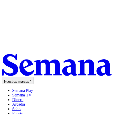
Nuestras marcas
Semana Play
Semana TV
Dinero
Arcadia
Soho
Opens
Fucsia
in
Opens