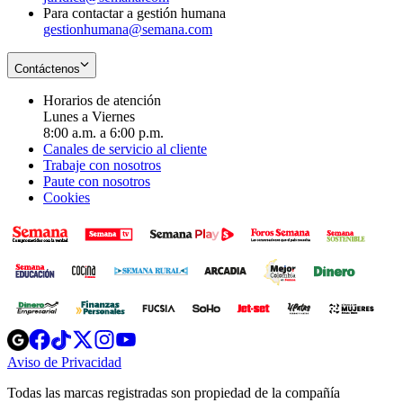
Para contactar a gestión humana
gestionhumana@semana.com
Contáctenos
Horarios de atención
Lunes a Viernes
8:00 a.m. a 6:00 p.m.
Canales de servicio al cliente
Trabaje con nosotros
Paute con nosotros
Cookies
Opens
Opens
Opens
Opens
Opens
in
in
in
in
in
Aviso de Privacidad
Opens
new
new
new
new
new
in
window
window
window
window
window
Todas las marcas registradas son propiedad de la compañía
new