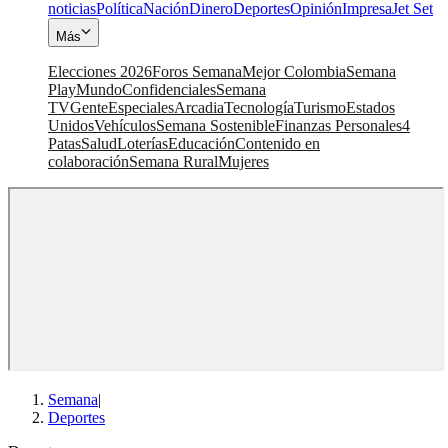
noticias
Política
Nación
Dinero
Deportes
Opinión
Impresa
Jet Set
Más
Elecciones 2026
Foros Semana
Mejor Colombia
Semana
Play
Mundo
Confidenciales
Semana
TV
Gente
Especiales
Arcadia
Tecnología
Turismo
Estados
Unidos
Vehículos
Semana Sostenible
Finanzas Personales
4
Patas
Salud
Loterías
Educación
Contenido en
colaboración
Semana Rural
Mujeres
Semana
|
Deportes