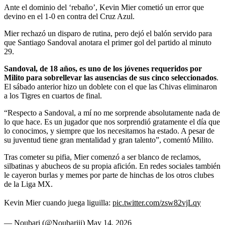
Ante el dominio del ‘rebaño’, Kevin Mier cometió un error que
devino en el 1-0 en contra del Cruz Azul.
Mier rechazó un disparo de rutina, pero dejó el balón servido para
que Santiago Sandoval anotara el primer gol del partido al minuto
29.
Sandoval, de 18 años, es uno de los jóvenes requeridos por
Milito para sobrellevar las ausencias de sus cinco seleccionados
.
El sábado anterior hizo un doblete con el que las Chivas eliminaron
a los Tigres en cuartos de final.
“Respecto a Sandoval, a mí no me sorprende absolutamente nada de
lo que hace. Es un jugador que nos sorprendió gratamente el día que
lo conocimos, y siempre que los necesitamos ha estado. A pesar de
su juventud tiene gran mentalidad y gran talento”, comentó Milito.
Tras cometer su pifia, Mier comenzó a ser blanco de reclamos,
silbatinas y abucheos de su propia afición. En redes sociales también
le cayeron burlas y memes por parte de hinchas de los otros clubes
de la Liga MX.
Kevin Mier cuando juega liguilla:
pic.twitter.com/zsw82vjLqy
— Noubari (@Noubariii)
May 14, 2026