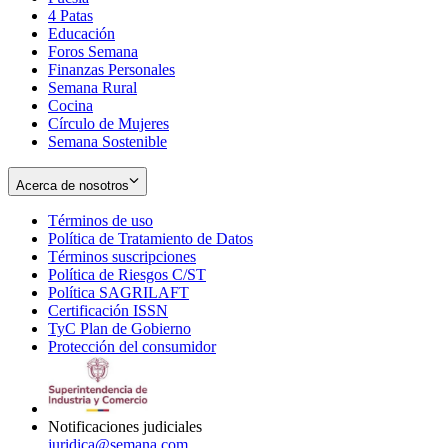
4 Patas
new
in
Educación
window
new
Foros Semana
window
Finanzas Personales
Semana Rural
Cocina
Círculo de Mujeres
Semana Sostenible
Acerca de nosotros
Términos de uso
Opens
Política de Tratamiento de Datos
in
Opens
Términos suscripciones
new
Opens
in
Política de Riesgos C/ST
window
in
Opens
new
Política SAGRILAFT
Opens
new
in
window
Certificación ISSN
Opens
in
window
new
TyC Plan de Gobierno
in
new
Opens
window
Protección del consumidor
new
window
in
Opens
window
new
in
window
new
window
Notificaciones judiciales
juridica@semana.com