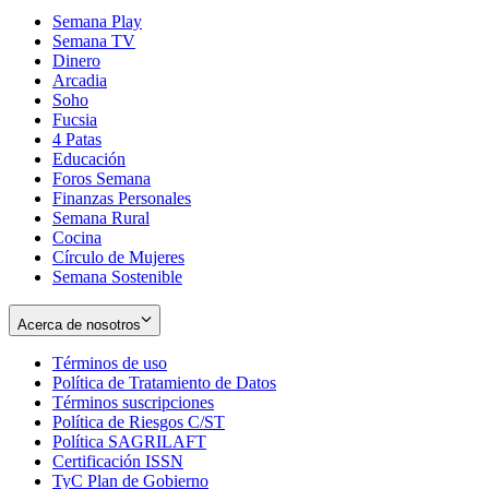
Semana Play
Semana TV
Dinero
Arcadia
Soho
Opens
Fucsia
in
Opens
4 Patas
new
in
Educación
window
new
Foros Semana
window
Finanzas Personales
Semana Rural
Cocina
Círculo de Mujeres
Semana Sostenible
Acerca de nosotros
Términos de uso
Opens
Política de Tratamiento de Datos
in
Opens
Términos suscripciones
new
Opens
in
Política de Riesgos C/ST
window
in
Opens
new
Política SAGRILAFT
Opens
new
in
window
Certificación ISSN
Opens
in
window
new
TyC Plan de Gobierno
in
new
Opens
window