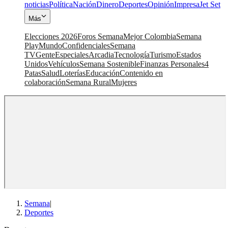
noticias
Política
Nación
Dinero
Deportes
Opinión
Impresa
Jet Set
Más
Elecciones 2026
Foros Semana
Mejor Colombia
Semana
Play
Mundo
Confidenciales
Semana
TV
Gente
Especiales
Arcadia
Tecnología
Turismo
Estados
Unidos
Vehículos
Semana Sostenible
Finanzas Personales
4
Patas
Salud
Loterías
Educación
Contenido en
colaboración
Semana Rural
Mujeres
Semana
|
Deportes