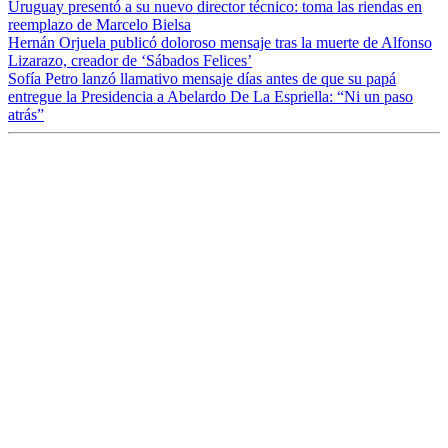
Uruguay presentó a su nuevo director técnico: toma las riendas en
reemplazo de Marcelo Bielsa
Hernán Orjuela publicó doloroso mensaje tras la muerte de Alfonso
Lizarazo, creador de ‘Sábados Felices’
Sofía Petro lanzó llamativo mensaje días antes de que su papá
entregue la Presidencia a Abelardo De La Espriella: “Ni un paso
atrás”