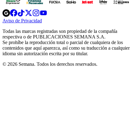
Opens
Opens
Opens
Opens
Opens
in
in
in
in
in
Aviso de Privacidad
Opens
new
new
new
new
new
in
window
window
window
window
window
Todas las marcas registradas son propiedad de la compañía
new
respectiva o de PUBLICACIONES SEMANA S.A.
window
Se prohíbe la reproducción total o parcial de cualquiera de los
contenidos que aquí aparezca, así como su traducción a cualquier
idioma sin autorización escrita por su titular.
© 2026 Semana. Todos los derechos reservados.