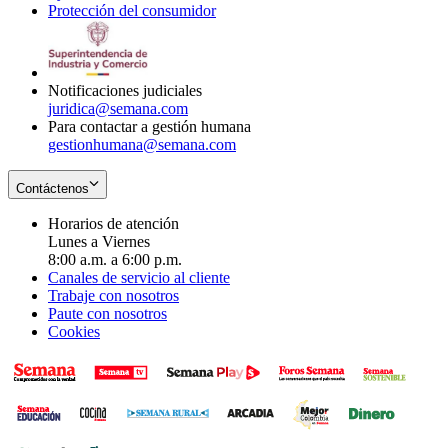
Protección del consumidor
new
window
in
Opens
window
new
in
window
new
window
Notificaciones judiciales
juridica@semana.com
Para contactar a gestión humana
gestionhumana@semana.com
Contáctenos
Horarios de atención
Lunes a Viernes
8:00 a.m. a 6:00 p.m.
Canales de servicio al cliente
Trabaje con nosotros
Paute con nosotros
Cookies