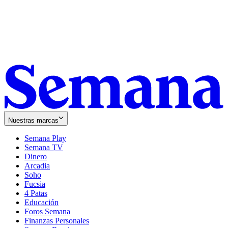
Nuestras marcas
Semana Play
Semana TV
Dinero
Arcadia
Soho
Opens
Fucsia
in
Opens
4 Patas
new
in
Educación
window
new
Foros Semana
window
Finanzas Personales