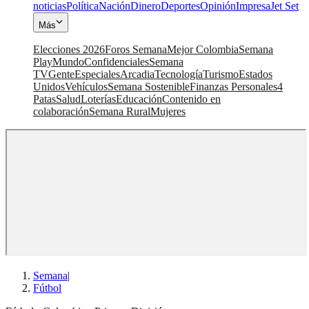
noticias
Política
Nación
Dinero
Deportes
Opinión
Impresa
Jet Set
Más
Elecciones 2026
Foros Semana
Mejor Colombia
Semana
Play
Mundo
Confidenciales
Semana
TV
Gente
Especiales
Arcadia
Tecnología
Turismo
Estados
Unidos
Vehículos
Semana Sostenible
Finanzas Personales
4
Patas
Salud
Loterías
Educación
Contenido en
colaboración
Semana Rural
Mujeres
Semana
|
Fútbol