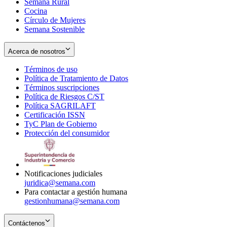
Semana Rural
Cocina
Círculo de Mujeres
Semana Sostenible
Acerca de nosotros
Términos de uso
Opens
Política de Tratamiento de Datos
in
Opens
Términos suscripciones
new
Opens
in
Política de Riesgos C/ST
window
in
Opens
new
Política SAGRILAFT
Opens
new
in
window
Certificación ISSN
Opens
in
window
new
TyC Plan de Gobierno
in
new
Opens
window
Protección del consumidor
new
window
in
Opens
window
new
in
window
new
window
Notificaciones judiciales
juridica@semana.com
Para contactar a gestión humana
gestionhumana@semana.com
Contáctenos