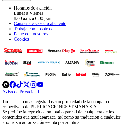
Horarios de atención
Lunes a Viernes
8:00 a.m. a 6:00 p.m.
Canales de servicio al cliente
Trabaje con nosotros
Paute con nosotros
Cookies
Opens
Opens
Opens
Opens
Opens
in
in
in
in
in
Aviso de Privacidad
Opens
new
new
new
new
new
in
window
window
window
window
window
Todas las marcas registradas son propiedad de la compañía
new
respectiva o de PUBLICACIONES SEMANA S.A.
window
Se prohíbe la reproducción total o parcial de cualquiera de los
contenidos que aquí aparezca, así como su traducción a cualquier
idioma sin autorización escrita por su titular.