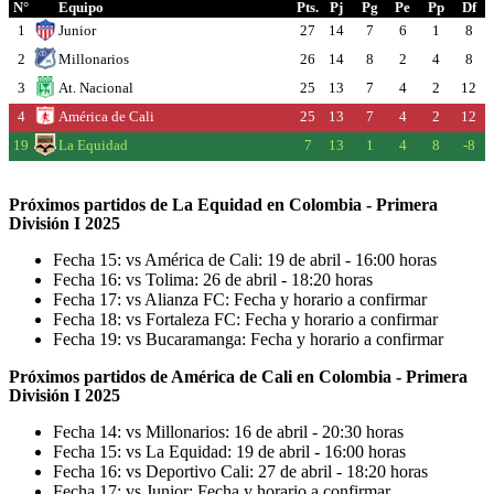
N°
Equipo
Pts.
Pj
Pg
Pe
Pp
Df
1
Junior
27
14
7
6
1
8
2
Millonarios
26
14
8
2
4
8
3
At. Nacional
25
13
7
4
2
12
4
América de Cali
25
13
7
4
2
12
19
La Equidad
7
13
1
4
8
-8
Próximos partidos de La Equidad en Colombia - Primera
División I 2025
Fecha 15: vs América de Cali: 19 de abril - 16:00 horas
Fecha 16: vs Tolima: 26 de abril - 18:20 horas
Fecha 17: vs Alianza FC: Fecha y horario a confirmar
Fecha 18: vs Fortaleza FC: Fecha y horario a confirmar
Fecha 19: vs Bucaramanga: Fecha y horario a confirmar
Próximos partidos de América de Cali en Colombia - Primera
División I 2025
Fecha 14: vs Millonarios: 16 de abril - 20:30 horas
Fecha 15: vs La Equidad: 19 de abril - 16:00 horas
Fecha 16: vs Deportivo Cali: 27 de abril - 18:20 horas
Fecha 17: vs Junior: Fecha y horario a confirmar