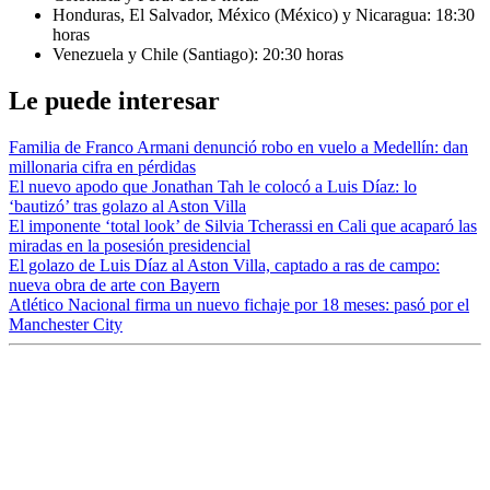
Honduras, El Salvador, México (México) y Nicaragua: 18:30
horas
Venezuela y Chile (Santiago): 20:30 horas
Le puede interesar
Familia de Franco Armani denunció robo en vuelo a Medellín: dan
millonaria cifra en pérdidas
El nuevo apodo que Jonathan Tah le colocó a Luis Díaz: lo
‘bautizó’ tras golazo al Aston Villa
El imponente ‘total look’ de Silvia Tcherassi en Cali que acaparó las
miradas en la posesión presidencial
El golazo de Luis Díaz al Aston Villa, captado a ras de campo:
nueva obra de arte con Bayern
Atlético Nacional firma un nuevo fichaje por 18 meses: pasó por el
Manchester City