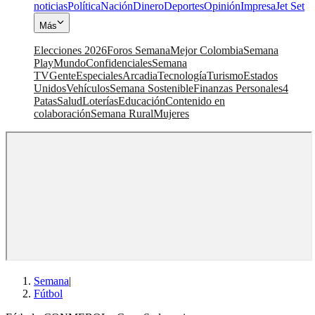
noticias
Política
Nación
Dinero
Deportes
Opinión
Impresa
Jet Set
Más
Elecciones 2026
Foros Semana
Mejor Colombia
Semana
Play
Mundo
Confidenciales
Semana
TV
Gente
Especiales
Arcadia
Tecnología
Turismo
Estados
Unidos
Vehículos
Semana Sostenible
Finanzas Personales
4
Patas
Salud
Loterías
Educación
Contenido en
colaboración
Semana Rural
Mujeres
Semana
|
Fútbol