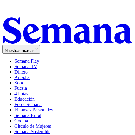
Nuestras marcas
Semana Play
Semana TV
Dinero
Arcadia
Soho
Opens
Fucsia
in
Opens
4 Patas
new
in
Educación
window
new
Foros Semana
window
Finanzas Personales
Semana Rural
Cocina
Círculo de Mujeres
Semana Sostenible