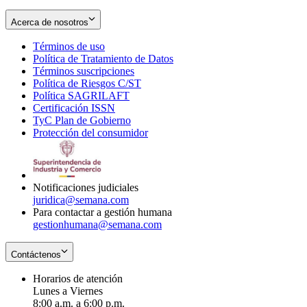
Acerca de nosotros
Términos de uso
Opens
Política de Tratamiento de Datos
in
Opens
Términos suscripciones
new
Opens
in
Política de Riesgos C/ST
window
in
Opens
new
Política SAGRILAFT
Opens
new
in
window
Certificación ISSN
Opens
in
window
new
TyC Plan de Gobierno
in
new
Opens
window
Protección del consumidor
new
window
in
Opens
window
new
in
window
new
window
Notificaciones judiciales
juridica@semana.com
Para contactar a gestión humana
gestionhumana@semana.com
Contáctenos
Horarios de atención
Lunes a Viernes
8:00 a.m. a 6:00 p.m.