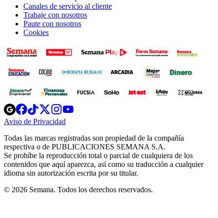
Canales de servicio al cliente
Trabaje con nosotros
Paute con nosotros
Cookies
Opens
Opens
Opens
Opens
Opens
in
in
in
in
in
Aviso de Privacidad
Opens
new
new
new
new
new
in
window
window
window
window
window
Todas las marcas registradas son propiedad de la compañía
new
respectiva o de PUBLICACIONES SEMANA S.A.
window
Se prohíbe la reproducción total o parcial de cualquiera de los
contenidos que aquí aparezca, así como su traducción a cualquier
idioma sin autorización escrita por su titular.
© 2026 Semana. Todos los derechos reservados.