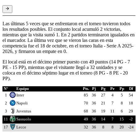
Las últimas 5 veces que se enfrentaron en el torneo tuvieron todos
los resultados posibles. El conjunto local acumuló 2 victorias,
mientras que la visita sumó 1. En 2 partidos terminaron igualados en
el marcador. La última vez que se vieron las caras en esta
competencia fue el 18 de octubre, en el torneo Italia - Serie A 2025-
2026, y firmaron un empate en 0.
El local está en el décimo primer puesto con 49 puntos (14 PG - 7
PE - 15 PP), mientras que el visitante llegó a 32 unidades y se
coloca en el décimo séptimo lugar en el torneo (8 PG - 8 PE - 20
PP).
N°
Equipo
Pts.
Pj
Pg
Pe
Pp
Df
1
Inter
85
36
27
4
5
54
2
Napoli
70
36
21
7
8
18
3
Juventus
68
36
19
11
6
29
11
Sassuolo
49
36
14
7
15
-2
17
Lecce
32
36
8
8
20
-24