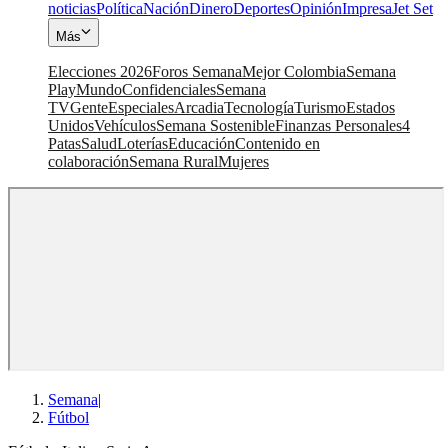
noticias
Política
Nación
Dinero
Deportes
Opinión
Impresa
Jet Set
Más
Elecciones 2026
Foros Semana
Mejor Colombia
Semana
Play
Mundo
Confidenciales
Semana
TV
Gente
Especiales
Arcadia
Tecnología
Turismo
Estados
Unidos
Vehículos
Semana Sostenible
Finanzas Personales
4
Patas
Salud
Loterías
Educación
Contenido en
colaboración
Semana Rural
Mujeres
Semana
|
Fútbol