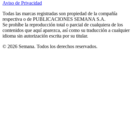
Aviso de Privacidad
Opens
new
new
new
new
new
in
window
window
window
window
window
Todas las marcas registradas son propiedad de la compañía
new
respectiva o de PUBLICACIONES SEMANA S.A.
window
Se prohíbe la reproducción total o parcial de cualquiera de los
contenidos que aquí aparezca, así como su traducción a cualquier
idioma sin autorización escrita por su titular.
© 2026 Semana. Todos los derechos reservados.