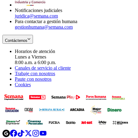
window
Notificaciones judiciales
juridica@semana.com
Para contactar a gestión humana
gestionhumana@semana.com
Contáctenos
Horarios de atención
Lunes a Viernes
8:00 a.m. a 6:00 p.m.
Canales de servicio al cliente
Trabaje con nosotros
Paute con nosotros
Cookies
Opens
Opens
Opens
Opens
Opens
in
in
in
in
in