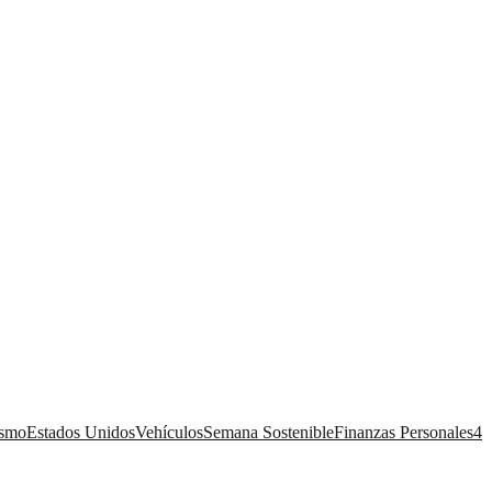
ismo
Estados Unidos
Vehículos
Semana Sostenible
Finanzas Personales
4