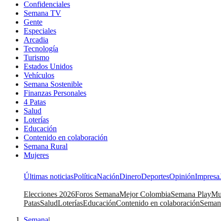
Confidenciales
Semana TV
Gente
Especiales
Arcadia
Tecnología
Turismo
Estados Unidos
Vehículos
Semana Sostenible
Finanzas Personales
4 Patas
Salud
Loterías
Educación
Contenido en colaboración
Semana Rural
Mujeres
Últimas noticias
Política
Nación
Dinero
Deportes
Opinión
Impresa
Elecciones 2026
Foros Semana
Mejor Colombia
Semana Play
Mu
Patas
Salud
Loterías
Educación
Contenido en colaboración
Seman
Semana
|