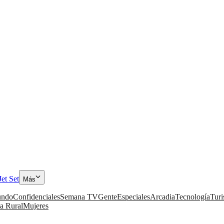
Jet Set
Más
ndo
Confidenciales
Semana TV
Gente
Especiales
Arcadia
Tecnología
Tur
a Rural
Mujeres