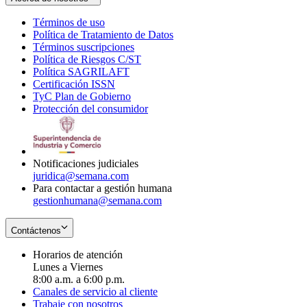
Términos de uso
Opens
Política de Tratamiento de Datos
in
Opens
Términos suscripciones
new
Opens
in
Política de Riesgos C/ST
window
in
Opens
new
Política SAGRILAFT
Opens
new
in
window
Certificación ISSN
Opens
in
window
new
TyC Plan de Gobierno
in
new
Opens
window
Protección del consumidor
new
window
in
Opens
window
new
in
window
new
window
Notificaciones judiciales
juridica@semana.com
Para contactar a gestión humana
gestionhumana@semana.com
Contáctenos
Horarios de atención
Lunes a Viernes
8:00 a.m. a 6:00 p.m.
Canales de servicio al cliente
Trabaje con nosotros