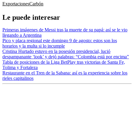
Exportaciones
Carbón
Le puede interesar
Primeras imágenes de Messi tras la muerte de su papá: así se le vio
llegando a Argentina
Pico y placa regional este domingo 9 de agosto: estos son los
horarios y la multa si lo incumple
Cristina Hurtado estuvo en la posesión presidencial, lució
despampanante ‘look’ y dejó palabras: “Colombia está por encima”
Tabla de posiciones de la Liga BetPlay tras victorias de Santa Fe,
Tolima y Fortaleza
Restaurante en el Tren de la Sabana: así es la experiencia sobre los
rieles capitalinos