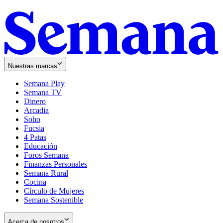
Nuestras marcas
Semana Play
Semana TV
Dinero
Arcadia
Soho
Opens
Fucsia
in
Opens
4 Patas
new
in
Educación
window
new
Foros Semana
window
Finanzas Personales
Semana Rural
Cocina
Círculo de Mujeres
Semana Sostenible
Acerca de nosotros