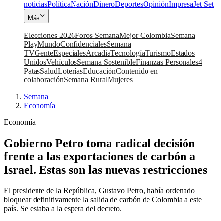
noticias
Política
Nación
Dinero
Deportes
Opinión
Impresa
Jet Set
Más
Elecciones 2026
Foros Semana
Mejor Colombia
Semana
Play
Mundo
Confidenciales
Semana
TV
Gente
Especiales
Arcadia
Tecnología
Turismo
Estados
Unidos
Vehículos
Semana Sostenible
Finanzas Personales
4
Patas
Salud
Loterías
Educación
Contenido en
colaboración
Semana Rural
Mujeres
Semana
|
Economía
Economía
Gobierno Petro toma radical decisión
frente a las exportaciones de carbón a
Israel. Estas son las nuevas restricciones
El presidente de la República, Gustavo Petro, había ordenado
bloquear definitivamente la salida de carbón de Colombia a este
país. Se estaba a la espera del decreto.