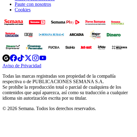
Paute con nosotros
Cookies
Opens
Opens
Opens
Opens
Opens
in
in
in
in
in
Aviso de Privacidad
Opens
new
new
new
new
new
in
window
window
window
window
window
Todas las marcas registradas son propiedad de la compañía
new
respectiva o de PUBLICACIONES SEMANA S.A.
window
Se prohíbe la reproducción total o parcial de cualquiera de los
contenidos que aquí aparezca, así como su traducción a cualquier
idioma sin autorización escrita por su titular.
© 2026 Semana. Todos los derechos reservados.