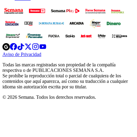
Opens
Opens
Opens
Opens
Opens
in
in
in
in
in
Aviso de Privacidad
Opens
new
new
new
new
new
in
window
window
window
window
window
Todas las marcas registradas son propiedad de la compañía
new
respectiva o de PUBLICACIONES SEMANA S.A.
window
Se prohíbe la reproducción total o parcial de cualquiera de los
contenidos que aquí aparezca, así como su traducción a cualquier
idioma sin autorización escrita por su titular.
© 2026 Semana. Todos los derechos reservados.