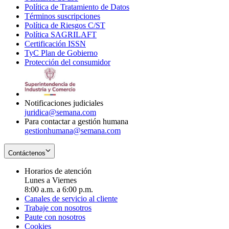
Política de Tratamiento de Datos
in
Opens
Términos suscripciones
new
Opens
in
Política de Riesgos C/ST
window
in
Opens
new
Política SAGRILAFT
Opens
new
in
window
Certificación ISSN
Opens
in
window
new
TyC Plan de Gobierno
in
new
Opens
window
Protección del consumidor
new
window
in
Opens
window
new
in
window
new
window
Notificaciones judiciales
juridica@semana.com
Para contactar a gestión humana
gestionhumana@semana.com
Contáctenos
Horarios de atención
Lunes a Viernes
8:00 a.m. a 6:00 p.m.
Canales de servicio al cliente
Trabaje con nosotros
Paute con nosotros
Cookies