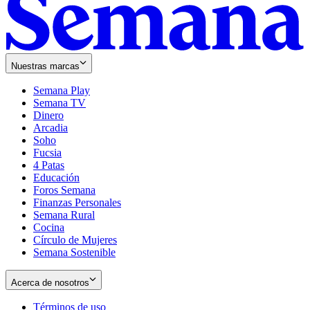
Nuestras marcas
Semana Play
Semana TV
Dinero
Arcadia
Soho
Opens
Fucsia
in
Opens
4 Patas
new
in
Educación
window
new
Foros Semana
window
Finanzas Personales
Semana Rural
Cocina
Círculo de Mujeres
Semana Sostenible
Acerca de nosotros
Términos de uso
Opens