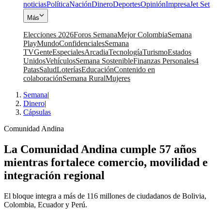
noticias
Política
Nación
Dinero
Deportes
Opinión
Impresa
Jet Set
Más
Elecciones 2026
Foros Semana
Mejor Colombia
Semana
Play
Mundo
Confidenciales
Semana
TV
Gente
Especiales
Arcadia
Tecnología
Turismo
Estados
Unidos
Vehículos
Semana Sostenible
Finanzas Personales
4
Patas
Salud
Loterías
Educación
Contenido en
colaboración
Semana Rural
Mujeres
Semana
|
Dinero
|
Cápsulas
Comunidad Andina
La Comunidad Andina cumple 57 años
mientras fortalece comercio, movilidad e
integración regional
El bloque integra a más de 116 millones de ciudadanos de Bolivia,
Colombia, Ecuador y Perú.