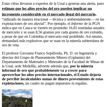
Estas cifras llevaron a expertos de la Unal a generar una alerta, pues
estiman que los altos precios del oro pueden implicar un
incremento considerable en el mercado ilegal del mercurio,
“utilizado de manera irracional —técnica y ambientalmente— en las
explotaciones de oro aluvial”. Por ejemplo, el
Informe
de la PGN
indica que en Cauca se vierten en promedio 16,85 toneladas anuales
de mercurio y se usan 8,56 gramos por cada gramo de oro extraído,
a pesar de que en Colombia el mercurio está prohibido. Así mismo,
demandará más explosivos que se usan en la minería subterránea de
oro de veta.
El profesor Giovanni Franco Sepúlveda, Ph. D. en Ingeniería y
director del Grupo de Planeamiento Minero (Giplamin) del
Departamento de Materiales y Minerales de la Facultad de Minas de
la Unal, sede Medellín, advierte además que,
por la minería
informal de oro que probablemente va a crecer para
aprovechar los altos precios internacionales, el Estado dejaría
de percibir incalculables sumas de dinero provenientes de estas
explotaciones,
las cuales no pagan impuestos ni regalías.