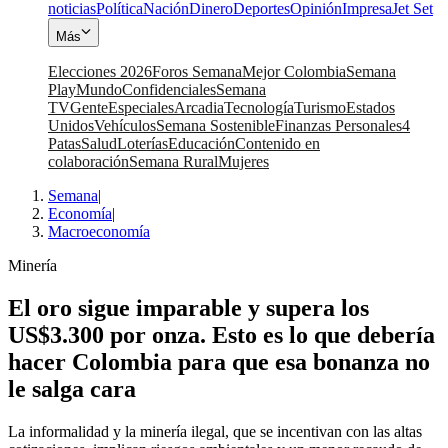
noticias
Política
Nación
Dinero
Deportes
Opinión
Impresa
Jet Set
Más
Elecciones 2026
Foros Semana
Mejor Colombia
Semana
Play
Mundo
Confidenciales
Semana
TV
Gente
Especiales
Arcadia
Tecnología
Turismo
Estados
Unidos
Vehículos
Semana Sostenible
Finanzas Personales
4
Patas
Salud
Loterías
Educación
Contenido en
colaboración
Semana Rural
Mujeres
Semana
|
Economía
|
Macroeconomía
Minería
El oro sigue imparable y supera los
US$3.300 por onza. Esto es lo que debería
hacer Colombia para que esa bonanza no
le salga cara
La informalidad y la minería ilegal, que se incentivan con las altas