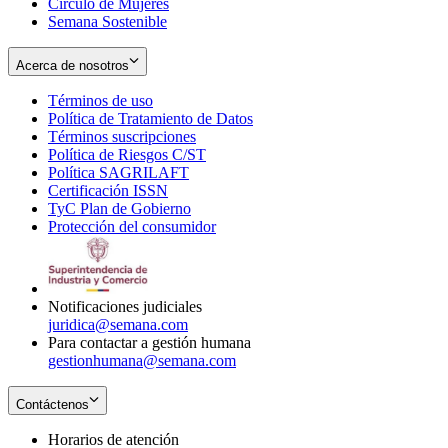
Círculo de Mujeres
Semana Sostenible
Acerca de nosotros
Términos de uso
Opens
Política de Tratamiento de Datos
in
Opens
Términos suscripciones
new
Opens
in
Política de Riesgos C/ST
window
in
Opens
new
Política SAGRILAFT
Opens
new
in
window
Certificación ISSN
Opens
in
window
new
TyC Plan de Gobierno
in
new
Opens
window
Protección del consumidor
new
window
in
Opens
window
new
in
window
new
window
Notificaciones judiciales
juridica@semana.com
Para contactar a gestión humana
gestionhumana@semana.com
Contáctenos
Horarios de atención