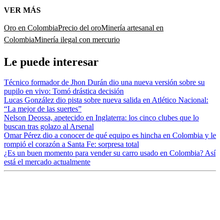
VER MÁS
Oro en Colombia
Precio del oro
Minería artesanal en
Colombia
Minería ilegal con mercurio
Le puede interesar
Técnico formador de Jhon Durán dio una nueva versión sobre su
pupilo en vivo: Tomó drástica decisión
Lucas González dio pista sobre nueva salida en Atlético Nacional:
“La mejor de las suertes”
Nelson Deossa, apetecido en Inglaterra: los cinco clubes que lo
buscan tras golazo al Arsenal
Omar Pérez dio a conocer de qué equipo es hincha en Colombia y le
rompió el corazón a Santa Fe: sorpresa total
¿Es un buen momento para vender su carro usado en Colombia? Así
está el mercado actualmente