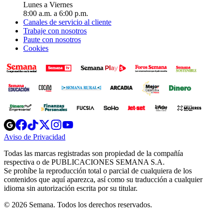
Lunes a Viernes
8:00 a.m. a 6:00 p.m.
Canales de servicio al cliente
Trabaje con nosotros
Paute con nosotros
Cookies
Opens
Opens
Opens
Opens
Opens
in
in
in
in
in
Aviso de Privacidad
Opens
new
new
new
new
new
in
window
window
window
window
window
Todas las marcas registradas son propiedad de la compañía
new
respectiva o de PUBLICACIONES SEMANA S.A.
window
Se prohíbe la reproducción total o parcial de cualquiera de los
contenidos que aquí aparezca, así como su traducción a cualquier
idioma sin autorización escrita por su titular.
© 2026 Semana. Todos los derechos reservados.