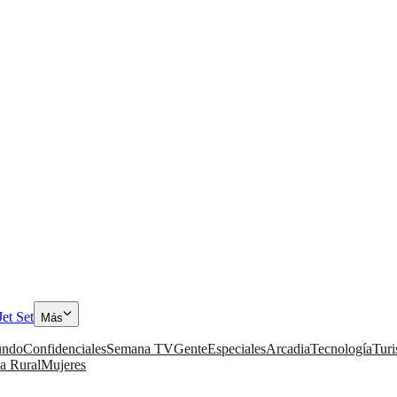
Jet Set
Más
ndo
Confidenciales
Semana TV
Gente
Especiales
Arcadia
Tecnología
Tur
a Rural
Mujeres