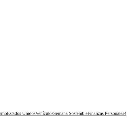
ismo
Estados Unidos
Vehículos
Semana Sostenible
Finanzas Personales
4