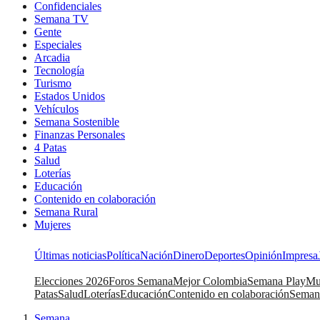
Confidenciales
Semana TV
Gente
Especiales
Arcadia
Tecnología
Turismo
Estados Unidos
Vehículos
Semana Sostenible
Finanzas Personales
4 Patas
Salud
Loterías
Educación
Contenido en colaboración
Semana Rural
Mujeres
Últimas noticias
Política
Nación
Dinero
Deportes
Opinión
Impresa
Elecciones 2026
Foros Semana
Mejor Colombia
Semana Play
Mu
Patas
Salud
Loterías
Educación
Contenido en colaboración
Seman
Semana