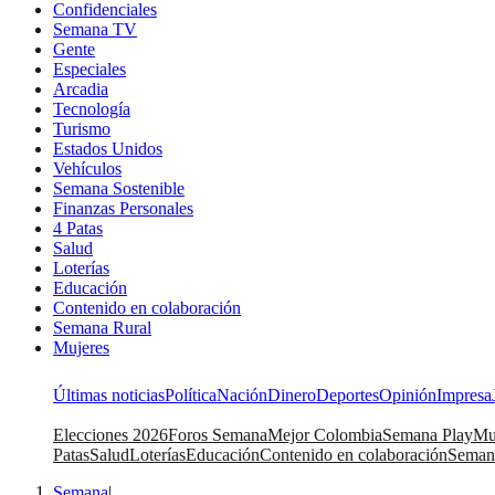
Confidenciales
Semana TV
Gente
Especiales
Arcadia
Tecnología
Turismo
Estados Unidos
Vehículos
Semana Sostenible
Finanzas Personales
4 Patas
Salud
Loterías
Educación
Contenido en colaboración
Semana Rural
Mujeres
Últimas noticias
Política
Nación
Dinero
Deportes
Opinión
Impresa
Elecciones 2026
Foros Semana
Mejor Colombia
Semana Play
Mu
Patas
Salud
Loterías
Educación
Contenido en colaboración
Seman
Semana
|