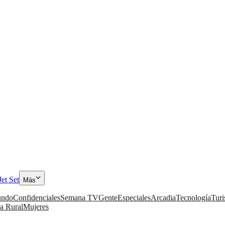
Jet Set
Más
ndo
Confidenciales
Semana TV
Gente
Especiales
Arcadia
Tecnología
Tur
a Rural
Mujeres