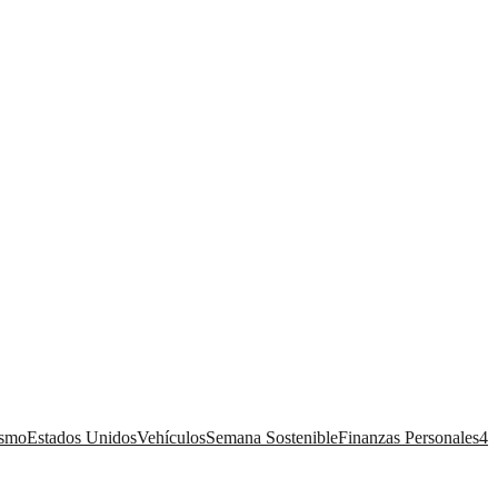
ismo
Estados Unidos
Vehículos
Semana Sostenible
Finanzas Personales
4