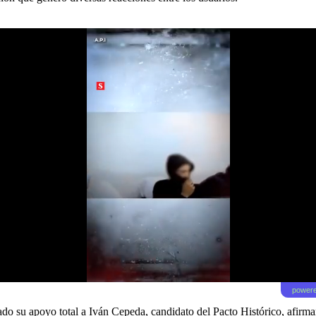
powere
do su apoyo total a Iván Cepeda
, candidato del Pacto Histórico, afirm