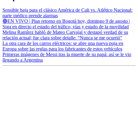
Sensible baja para el clásico América de Cali vs. Atlético Nacional:
parte médico prende alarmas
🔴EN VIVO | Plan retorno en Bogotá hoy, domingo 9 de agosto |
Siga en directo el estado del tráfico, vías y estado de la movilidad
Melina Ramírez habló de Mateo Carvajal y destapó verdad de su
relación actual; fue clara sobre detalle: “Nunca se me ocurrió”
La otra cara de los carros eléctricos: se abre una nueva puja en
Europa sobre las reglas para los fabricantes de estos vehículos
Primeras imágenes de Messi tras la muerte de su papá: así se le vio
llegando a Argentina