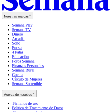
Nuestras marcas
Semana Play
Semana TV
Dinero
Arcadia
Soho
Opens
Fucsia
in
Opens
4 Patas
new
in
Educación
window
new
Foros Semana
window
Finanzas Personales
Semana Rural
Cocina
Círculo de Mujeres
Semana Sostenible
Acerca de nosotros
Términos de uso
Opens
Política de Tratamiento de Datos
in
Opens