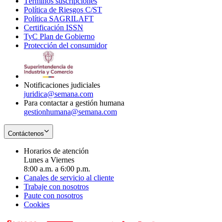
Términos suscripciones
new
Opens
in
Política de Riesgos C/ST
window
in
Opens
new
Política SAGRILAFT
Opens
new
in
window
Certificación ISSN
Opens
in
window
new
TyC Plan de Gobierno
in
new
Opens
window
Protección del consumidor
new
window
in
Opens
window
new
in
window
new
window
Notificaciones judiciales
juridica@semana.com
Para contactar a gestión humana
gestionhumana@semana.com
Contáctenos
Horarios de atención
Lunes a Viernes
8:00 a.m. a 6:00 p.m.
Canales de servicio al cliente
Trabaje con nosotros
Paute con nosotros
Cookies