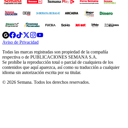
Opens
Opens
Opens
Opens
Opens
in
in
in
in
in
Aviso de Privacidad
Opens
new
new
new
new
new
in
window
window
window
window
window
Todas las marcas registradas son propiedad de la compañía
new
respectiva o de PUBLICACIONES SEMANA S.A.
window
Se prohíbe la reproducción total o parcial de cualquiera de los
contenidos que aquí aparezca, así como su traducción a cualquier
idioma sin autorización escrita por su titular.
© 2026 Semana. Todos los derechos reservados.