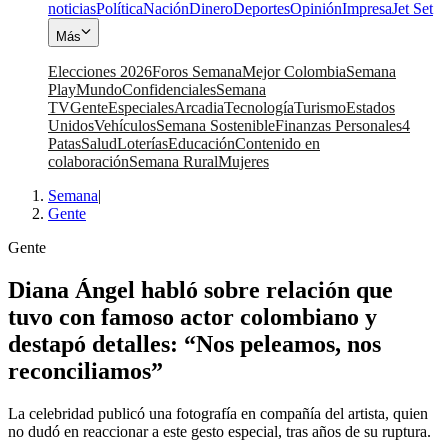
noticias
Política
Nación
Dinero
Deportes
Opinión
Impresa
Jet Set
Más
Elecciones 2026
Foros Semana
Mejor Colombia
Semana
Play
Mundo
Confidenciales
Semana
TV
Gente
Especiales
Arcadia
Tecnología
Turismo
Estados
Unidos
Vehículos
Semana Sostenible
Finanzas Personales
4
Patas
Salud
Loterías
Educación
Contenido en
colaboración
Semana Rural
Mujeres
Semana
|
Gente
Gente
Diana Ángel habló sobre relación que
tuvo con famoso actor colombiano y
destapó detalles: “Nos peleamos, nos
reconciliamos”
La celebridad publicó una fotografía en compañía del artista, quien
no dudó en reaccionar a este gesto especial, tras años de su ruptura.