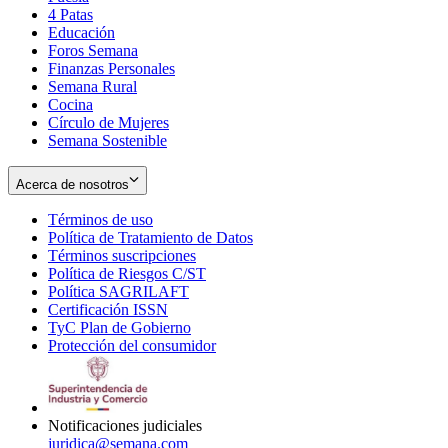
4 Patas
new
in
Educación
window
new
Foros Semana
window
Finanzas Personales
Semana Rural
Cocina
Círculo de Mujeres
Semana Sostenible
Acerca de nosotros
Términos de uso
Opens
Política de Tratamiento de Datos
in
Opens
Términos suscripciones
new
Opens
in
Política de Riesgos C/ST
window
in
Opens
new
Política SAGRILAFT
Opens
new
in
window
Certificación ISSN
Opens
in
window
new
TyC Plan de Gobierno
in
new
Opens
window
Protección del consumidor
new
window
in
Opens
window
new
in
window
new
window
Notificaciones judiciales
juridica@semana.com