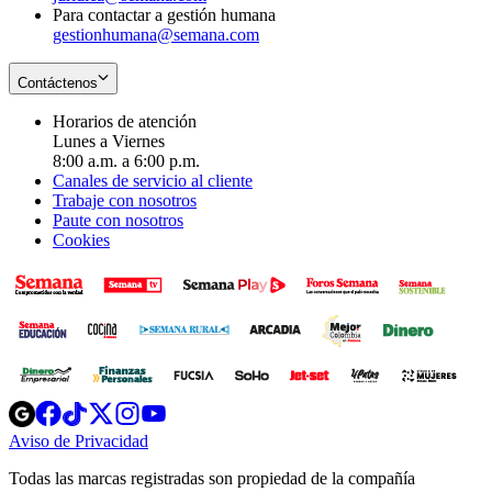
Para contactar a gestión humana
gestionhumana@semana.com
Contáctenos
Horarios de atención
Lunes a Viernes
8:00 a.m. a 6:00 p.m.
Canales de servicio al cliente
Trabaje con nosotros
Paute con nosotros
Cookies
Opens
Opens
Opens
Opens
Opens
in
in
in
in
in
Aviso de Privacidad
Opens
new
new
new
new
new
in
window
window
window
window
window
Todas las marcas registradas son propiedad de la compañía
new