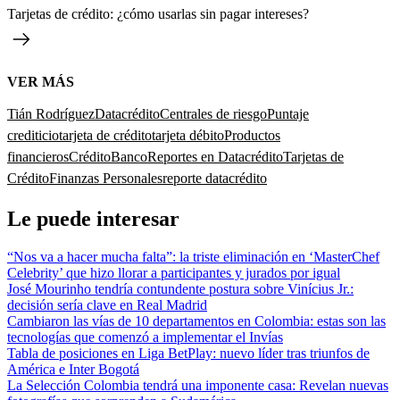
Tarjetas de crédito: ¿cómo usarlas sin pagar intereses?
VER MÁS
Tián Rodríguez
Datacrédito
Centrales de riesgo
Puntaje
crediticio
tarjeta de crédito
tarjeta débito
Productos
financieros
Crédito
Banco
Reportes en Datacrédito
Tarjetas de
Crédito
Finanzas Personales
reporte datacrédito
Le puede interesar
“Nos va a hacer mucha falta”: la triste eliminación en ‘MasterChef
Celebrity’ que hizo llorar a participantes y jurados por igual
José Mourinho tendría contundente postura sobre Vinícius Jr.:
decisión sería clave en Real Madrid
Cambiaron las vías de 10 departamentos en Colombia: estas son las
tecnologías que comenzó a implementar el Invías
Tabla de posiciones en Liga BetPlay: nuevo líder tras triunfos de
América e Inter Bogotá
La Selección Colombia tendrá una imponente casa: Revelan nuevas