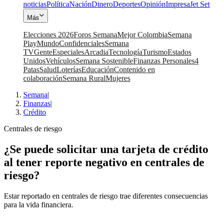
noticias
Política
Nación
Dinero
Deportes
Opinión
Impresa
Jet Set
Más
Elecciones 2026
Foros Semana
Mejor Colombia
Semana
Play
Mundo
Confidenciales
Semana
TV
Gente
Especiales
Arcadia
Tecnología
Turismo
Estados
Unidos
Vehículos
Semana Sostenible
Finanzas Personales
4
Patas
Salud
Loterías
Educación
Contenido en
colaboración
Semana Rural
Mujeres
Semana
|
Finanzas
|
Crédito
Centrales de riesgo
¿Se puede solicitar una tarjeta de crédito
al tener reporte negativo en centrales de
riesgo?
Estar reportado en centrales de riesgo trae diferentes consecuencias
para la vida financiera.