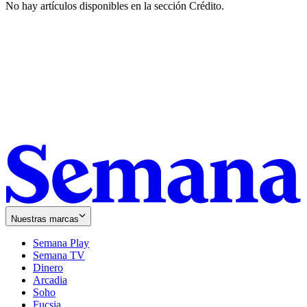
No hay artículos disponibles en la sección
Crédito
.
Nuestras marcas
Semana Play
Semana TV
Dinero
Arcadia
Soho
Opens
Fucsia
in
Opens