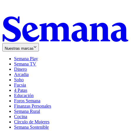
Nuestras marcas
Semana Play
Semana TV
Dinero
Arcadia
Soho
Opens
Fucsia
in
Opens
4 Patas
new
in
Educación
window
new
Foros Semana
window
Finanzas Personales
Semana Rural
Cocina
Círculo de Mujeres
Semana Sostenible