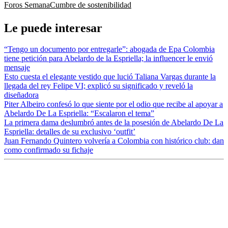
Foros Semana
Cumbre de sostenibilidad
Le puede interesar
“Tengo un documento por entregarle”: abogada de Epa Colombia
tiene petición para Abelardo de la Espriella; la influencer le envió
mensaje
Esto cuesta el elegante vestido que lució Taliana Vargas durante la
llegada del rey Felipe VI; explicó su significado y reveló la
diseñadora
Piter Albeiro confesó lo que siente por el odio que recibe al apoyar a
Abelardo De La Espriella: “Escalaron el tema”
La primera dama deslumbró antes de la posesión de Abelardo De La
Espriella: detalles de su exclusivo ‘outfit’
Juan Fernando Quintero volvería a Colombia con histórico club: dan
como confirmado su fichaje