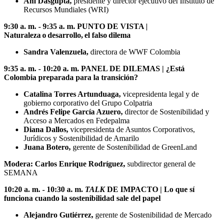
Ani Dasgupta,
presidente y director ejecutivo del Instituto de
Recursos Mundiales (WRI)
9:30 a. m. - 9:35 a. m. PUNTO DE VISTA |
Naturaleza o desarrollo, el falso dilema
Sandra Valenzuela,
directora de WWF Colombia
9:35 a. m. - 10:20 a. m. PANEL DE DILEMAS | ¿Está
Colombia preparada para la transición?
Catalina Torres Artunduaga,
vicepresidenta legal y de
gobierno corporativo del Grupo Colpatria
Andrés Felipe García Azuero,
director de Sostenibilidad y
Acceso a Mercados en Fedepalma
Diana Dallos,
vicepresidenta de Asuntos Corporativos,
Jurídicos y Sostenibilidad de Amarilo
Juana Botero,
gerente de Sostenibilidad de GreenLand
Modera:
Carlos Enrique Rodríguez,
subdirector general de
SEMANA
10:20 a. m. - 10:30 a. m.
TALK
DE IMPACTO | Lo que sí
funciona cuando la sostenibilidad sale del papel
Alejandro Gutiérrez,
gerente de Sostenibilidad de Mercado