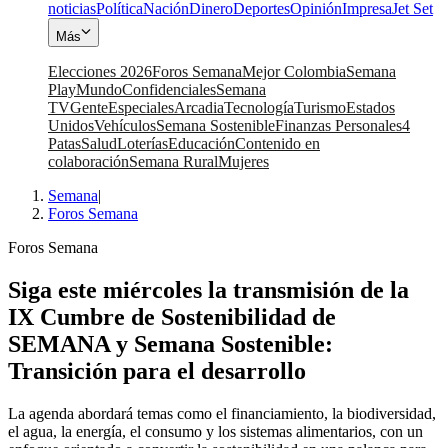
noticias
Política
Nación
Dinero
Deportes
Opinión
Impresa
Jet Set
Más
Elecciones 2026
Foros Semana
Mejor Colombia
Semana
Play
Mundo
Confidenciales
Semana
TV
Gente
Especiales
Arcadia
Tecnología
Turismo
Estados
Unidos
Vehículos
Semana Sostenible
Finanzas Personales
4
Patas
Salud
Loterías
Educación
Contenido en
colaboración
Semana Rural
Mujeres
Semana
|
Foros Semana
Foros Semana
Siga este miércoles la transmisión de la
IX Cumbre de Sostenibilidad de
SEMANA y Semana Sostenible:
Transición para el desarrollo
La agenda abordará temas como el financiamiento, la biodiversidad,
el agua, la energía, el consumo y los sistemas alimentarios, con un