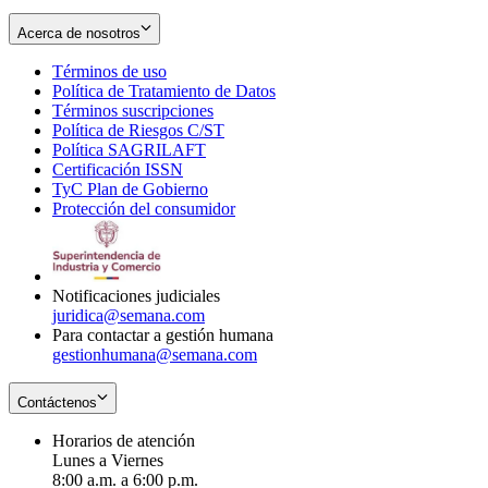
Acerca de nosotros
Términos de uso
Opens
Política de Tratamiento de Datos
in
Opens
Términos suscripciones
new
Opens
in
Política de Riesgos C/ST
window
in
Opens
new
Política SAGRILAFT
Opens
new
in
window
Certificación ISSN
Opens
in
window
new
TyC Plan de Gobierno
in
new
Opens
window
Protección del consumidor
new
window
in
Opens
window
new
in
window
new
window
Notificaciones judiciales
juridica@semana.com
Para contactar a gestión humana
gestionhumana@semana.com
Contáctenos
Horarios de atención
Lunes a Viernes
8:00 a.m. a 6:00 p.m.