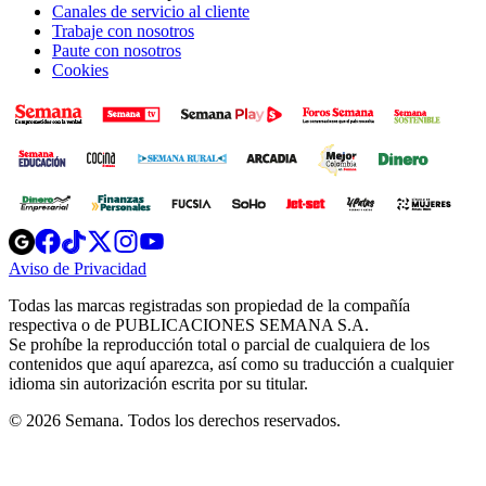
Canales de servicio al cliente
Trabaje con nosotros
Paute con nosotros
Cookies
Opens
Opens
Opens
Opens
Opens
in
in
in
in
in
Aviso de Privacidad
Opens
new
new
new
new
new
in
window
window
window
window
window
Todas las marcas registradas son propiedad de la compañía
new
respectiva o de PUBLICACIONES SEMANA S.A.
window
Se prohíbe la reproducción total o parcial de cualquiera de los
contenidos que aquí aparezca, así como su traducción a cualquier
idioma sin autorización escrita por su titular.
© 2026 Semana. Todos los derechos reservados.