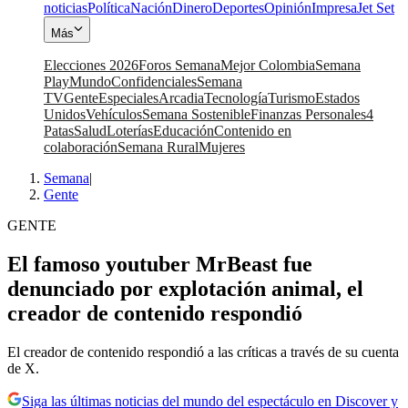
noticias
Política
Nación
Dinero
Deportes
Opinión
Impresa
Jet Set
Más
Elecciones 2026
Foros Semana
Mejor Colombia
Semana
Play
Mundo
Confidenciales
Semana
TV
Gente
Especiales
Arcadia
Tecnología
Turismo
Estados
Unidos
Vehículos
Semana Sostenible
Finanzas Personales
4
Patas
Salud
Loterías
Educación
Contenido en
colaboración
Semana Rural
Mujeres
Semana
|
Gente
GENTE
El famoso youtuber MrBeast fue
denunciado por explotación animal, el
creador de contenido respondió
El creador de contenido respondió a las críticas a través de su cuenta
de X.
Siga las últimas noticias del mundo del espectáculo en Discover y