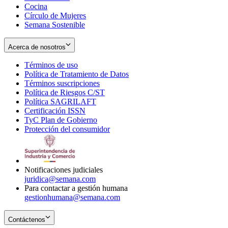
Cocina
Círculo de Mujeres
Semana Sostenible
Acerca de nosotros
Términos de uso
Opens
Política de Tratamiento de Datos
in
Opens
Términos suscripciones
new
Opens
in
Política de Riesgos C/ST
window
in
Opens
new
Política SAGRILAFT
Opens
new
in
window
Certificación ISSN
Opens
in
window
new
TyC Plan de Gobierno
in
new
Opens
window
Protección del consumidor
new
window
in
Opens
window
new
in
window
new
window
Notificaciones judiciales
juridica@semana.com
Para contactar a gestión humana
gestionhumana@semana.com
Contáctenos