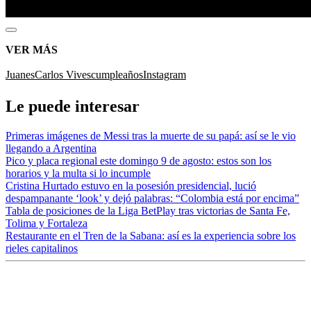
VER MÁS
Juanes
Carlos Vives
cumpleaños
Instagram
Le puede interesar
Primeras imágenes de Messi tras la muerte de su papá: así se le vio
llegando a Argentina
Pico y placa regional este domingo 9 de agosto: estos son los
horarios y la multa si lo incumple
Cristina Hurtado estuvo en la posesión presidencial, lució
despampanante ‘look’ y dejó palabras: “Colombia está por encima”
Tabla de posiciones de la Liga BetPlay tras victorias de Santa Fe,
Tolima y Fortaleza
Restaurante en el Tren de la Sabana: así es la experiencia sobre los
rieles capitalinos