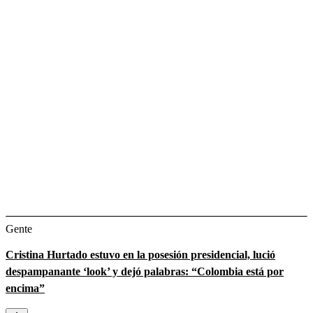
Gente
Cristina Hurtado estuvo en la posesión presidencial, lució
despampanante ‘look’ y dejó palabras: “Colombia está por
encima”