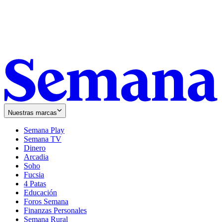
Nuestras marcas
Semana Play
Semana TV
Dinero
Arcadia
Soho
Opens
Fucsia
in
Opens
4 Patas
new
in
Educación
window
new
Foros Semana
window
Finanzas Personales
Semana Rural