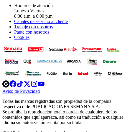
Horarios de atención
Lunes a Viernes
8:00 a.m. a 6:00 p.m.
Canales de servicio al cliente
Trabaje con nosotros
Paute con nosotros
Cookies
Opens
Opens
Opens
Opens
Opens
in
in
in
in
in
Aviso de Privacidad
Opens
new
new
new
new
new
in
window
window
window
window
window
Todas las marcas registradas son propiedad de la compañía
new
respectiva o de PUBLICACIONES SEMANA S.A.
window
Se prohíbe la reproducción total o parcial de cualquiera de los
contenidos que aquí aparezca, así como su traducción a cualquier
idioma sin autorización escrita por su titular.