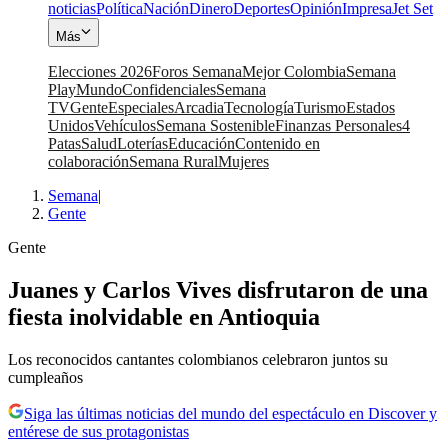
noticias
Política
Nación
Dinero
Deportes
Opinión
Impresa
Jet Set
Más
Elecciones 2026
Foros Semana
Mejor Colombia
Semana
Play
Mundo
Confidenciales
Semana
TV
Gente
Especiales
Arcadia
Tecnología
Turismo
Estados
Unidos
Vehículos
Semana Sostenible
Finanzas Personales
4
Patas
Salud
Loterías
Educación
Contenido en
colaboración
Semana Rural
Mujeres
Semana
|
Gente
Gente
Juanes y Carlos Vives disfrutaron de una
fiesta inolvidable en Antioquia
Los reconocidos cantantes colombianos celebraron juntos su
cumpleaños
Siga las últimas noticias del mundo del espectáculo en Discover y
entérese de sus protagonistas