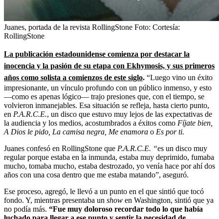
Juanes, portada de la revista RollingStone
Foto:
Cortesía:
RollingStone
La publicación estadounidense comienza por destacar la
inocencia y la pasión de su etapa con Ekhymosis, y sus primeros
años como solista a comienzos de este siglo
.
“Luego vino un éxito
impresionante, un vínculo profundo con un público inmenso, y esto
—como es apenas lógico— trajo presiones que, con el tiempo, se
volvieron inmanejables. Esa situación se refleja, hasta cierto punto,
en
P.A.R.C.E.
, un disco que estuvo muy lejos de las expectativas de
la audiencia y los medios, acostumbrados a éxitos como
Fíjate bien,
A Dios le pido, La camisa negra, Me enamora
o
Es por ti.
Juanes confesó en RollingStone que
P.A.R.C.E. “
es un disco muy
regular porque estaba en la inmunda, estaba muy deprimido, fumaba
mucho, tomaba mucho, estaba destrozado, yo venía hace por ahí dos
años con una cosa dentro que me estaba matando”, aseguró.
Ese proceso, agregó, le llevó a un punto en el que sintió que tocó
fondo. Y, mientras presentaba un
show
en Washington, sintió que ya
no podía más.
“Fue muy doloroso recordar todo lo que había
luchado para llegar a ese punto y sentir la necesidad de