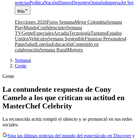
noticias
Política
Nación
Dinero
Deportes
Opinión
Impresa
Jet Set
Más
Elecciones 2026
Foros Semana
Mejor Colombia
Semana
Play
Mundo
Confidenciales
Semana
TV
Gente
Especiales
Arcadia
Tecnología
Turismo
Estados
Unidos
Vehículos
Semana Sostenible
Finanzas Personales
4
Patas
Salud
Loterías
Educación
Contenido en
colaboración
Semana Rural
Mujeres
Semana
|
Gente
Gente
La contundente respuesta de Cony
Camelo a los que critican su actitud en
MasterChef Celebrity
La reconocida actriz rompió el silencio y se pronunció en sus redes
sociales.
Siga las últimas noticias del mundo del espectáculo en Discover y