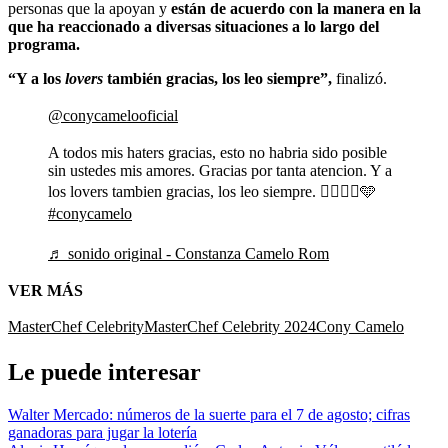
personas que la apoyan y
están de acuerdo con la manera en la
que ha reaccionado a diversas situaciones a lo largo del
programa.
“Y a los
lovers
también gracias, los leo siempre”,
finalizó.
@conycamelooficial
A todos mis haters gracias, esto no habria sido posible
sin ustedes mis amores. Gracias por tanta atencion. Y a
los lovers tambien gracias, los leo siempre. ❤️‍🔥🤘🏽🩵
#conycamelo
♬ sonido original - Constanza Camelo Rom
VER MÁS
MasterChef Celebrity
MasterChef Celebrity 2024
Cony Camelo
Le puede interesar
Walter Mercado: números de la suerte para el 7 de agosto; cifras
ganadoras para jugar la lotería