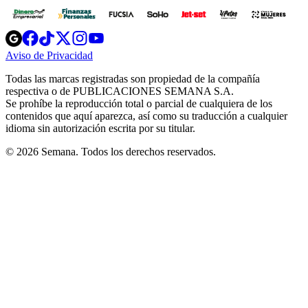
Opens
Opens
Opens
Opens
Opens
in
in
in
in
in
Aviso de Privacidad
Opens
new
new
new
new
new
in
window
window
window
window
window
Todas las marcas registradas son propiedad de la compañía
new
respectiva o de PUBLICACIONES SEMANA S.A.
window
Se prohíbe la reproducción total o parcial de cualquiera de los
contenidos que aquí aparezca, así como su traducción a cualquier
idioma sin autorización escrita por su titular.
© 2026 Semana. Todos los derechos reservados.