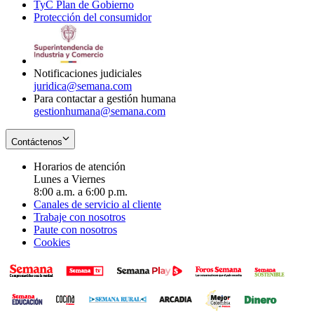
TyC Plan de Gobierno
in
new
Opens
window
Protección del consumidor
new
window
in
Opens
window
new
in
window
new
window
Notificaciones judiciales
juridica@semana.com
Para contactar a gestión humana
gestionhumana@semana.com
Contáctenos
Horarios de atención
Lunes a Viernes
8:00 a.m. a 6:00 p.m.
Canales de servicio al cliente
Trabaje con nosotros
Paute con nosotros
Cookies