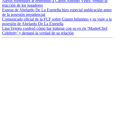
Alexis Henríquez le respondió a Carlos Antonio Vélez: ventiló la
reacción de los jugadores
Esposa de Abelardo De La Espriella hizo especial publicación antes
de la posesión presidencial
Comunicado oficial de la FCF sobre Gianni Infantino y su viaje a la
posesión de Abelardo De La Espriella
Lina Tejeiro confesó cómo fue trabajar con su ex en ‘MasterChef
Celebrity’ y destapó la verdad de su relación