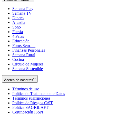
Semana Play
Semana TV
Dinero
Arcadia
Soho
Opens
Fucsia
in
Opens
4 Patas
new
in
Educación
window
new
Foros Semana
window
Finanzas Personales
Semana Rural
Cocina
Círculo de Mujeres
Semana Sostenible
Acerca de nosotros
Términos de uso
Opens
Política de Tratamiento de Datos
in
Opens
Términos suscripciones
new
Opens
in
Política de Riesgos C/ST
window
in
Opens
new
Política SAGRILAFT
Opens
new
in
window
Certificación ISSN
Opens
in
window
new