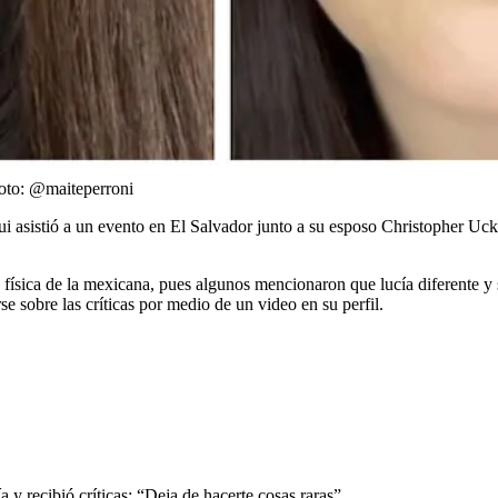
oto:
@maiteperroni
ui asistió a un evento en El Salvador junto a su esposo Christopher Uc
 física de la mexicana, pues algunos mencionaron que lucía diferente y s
 sobre las críticas por medio de un video en su perfil.
 y recibió críticas: “Deja de hacerte cosas raras”