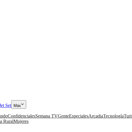
Jet Set
Más
ndo
Confidenciales
Semana TV
Gente
Especiales
Arcadia
Tecnología
Tur
a Rural
Mujeres