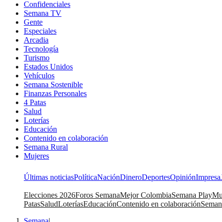
Confidenciales
Semana TV
Gente
Especiales
Arcadia
Tecnología
Turismo
Estados Unidos
Vehículos
Semana Sostenible
Finanzas Personales
4 Patas
Salud
Loterías
Educación
Contenido en colaboración
Semana Rural
Mujeres
Últimas noticias
Política
Nación
Dinero
Deportes
Opinión
Impresa
Elecciones 2026
Foros Semana
Mejor Colombia
Semana Play
Mu
Patas
Salud
Loterías
Educación
Contenido en colaboración
Seman
Semana
|