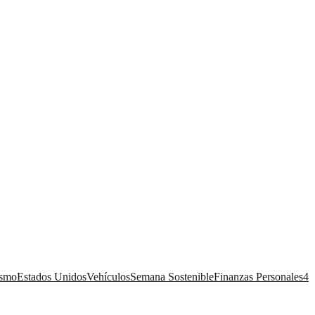
ismo
Estados Unidos
Vehículos
Semana Sostenible
Finanzas Personales
4