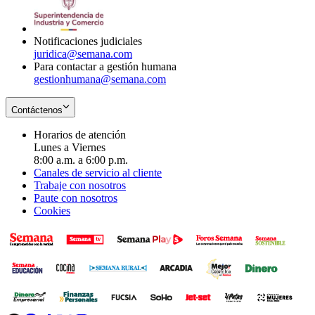
window
new
window
Notificaciones judiciales
juridica@semana.com
Para contactar a gestión humana
gestionhumana@semana.com
Contáctenos
Horarios de atención
Lunes a Viernes
8:00 a.m. a 6:00 p.m.
Canales de servicio al cliente
Trabaje con nosotros
Paute con nosotros
Cookies