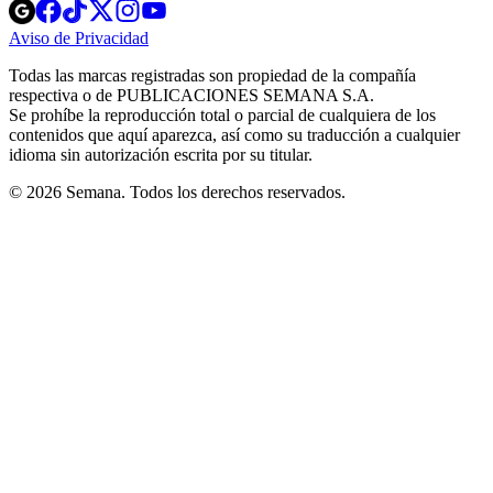
Opens
Opens
Opens
Opens
Opens
in
in
in
in
in
Aviso de Privacidad
Opens
new
new
new
new
new
in
window
window
window
window
window
Todas las marcas registradas son propiedad de la compañía
new
respectiva o de PUBLICACIONES SEMANA S.A.
window
Se prohíbe la reproducción total o parcial de cualquiera de los
contenidos que aquí aparezca, así como su traducción a cualquier
idioma sin autorización escrita por su titular.
© 2026 Semana. Todos los derechos reservados.