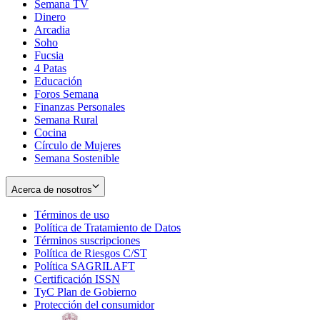
Semana TV
Dinero
Arcadia
Soho
Opens
Fucsia
in
Opens
4 Patas
new
in
Educación
window
new
Foros Semana
window
Finanzas Personales
Semana Rural
Cocina
Círculo de Mujeres
Semana Sostenible
Acerca de nosotros
Términos de uso
Opens
Política de Tratamiento de Datos
in
Opens
Términos suscripciones
new
Opens
in
Política de Riesgos C/ST
window
in
Opens
new
Política SAGRILAFT
Opens
new
in
window
Certificación ISSN
Opens
in
window
new
TyC Plan de Gobierno
in
new
Opens
window
Protección del consumidor
new
window
in
Opens
window
new
in