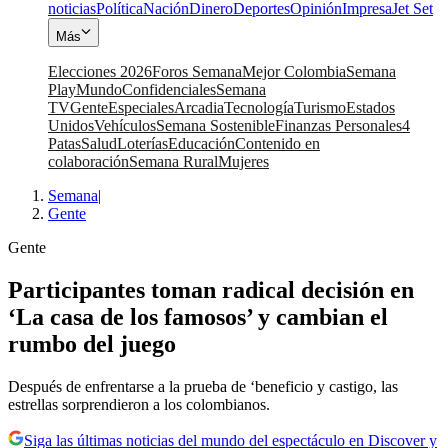
noticias
Política
Nación
Dinero
Deportes
Opinión
Impresa
Jet Set
Más
Elecciones 2026
Foros Semana
Mejor Colombia
Semana
Play
Mundo
Confidenciales
Semana
TV
Gente
Especiales
Arcadia
Tecnología
Turismo
Estados
Unidos
Vehículos
Semana Sostenible
Finanzas Personales
4
Patas
Salud
Loterías
Educación
Contenido en
colaboración
Semana Rural
Mujeres
Semana
|
Gente
Gente
Participantes toman radical decisión en
‘La casa de los famosos’ y cambian el
rumbo del juego
Después de enfrentarse a la prueba de ‘beneficio y castigo, las
estrellas sorprendieron a los colombianos.
Siga las últimas noticias del mundo del espectáculo en Discover y