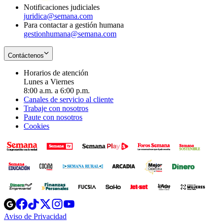
Notificaciones judiciales
juridica@semana.com
Para contactar a gestión humana
gestionhumana@semana.com
Contáctenos
Horarios de atención
Lunes a Viernes
8:00 a.m. a 6:00 p.m.
Canales de servicio al cliente
Trabaje con nosotros
Paute con nosotros
Cookies
Opens
Opens
Opens
Opens
Opens
in
in
in
in
in
Aviso de Privacidad
Opens
new
new
new
new
new