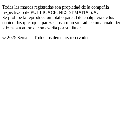
in
window
window
window
window
window
Todas las marcas registradas son propiedad de la compañía
new
respectiva o de PUBLICACIONES SEMANA S.A.
window
Se prohíbe la reproducción total o parcial de cualquiera de los
contenidos que aquí aparezca, así como su traducción a cualquier
idioma sin autorización escrita por su titular.
© 2026 Semana. Todos los derechos reservados.