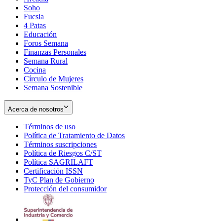
Soho
Opens
Fucsia
in
Opens
4 Patas
new
in
Educación
window
new
Foros Semana
window
Finanzas Personales
Semana Rural
Cocina
Círculo de Mujeres
Semana Sostenible
Acerca de nosotros
Términos de uso
Opens
Política de Tratamiento de Datos
in
Opens
Términos suscripciones
new
Opens
in
Política de Riesgos C/ST
window
in
Opens
new
Política SAGRILAFT
Opens
new
in
window
Certificación ISSN
Opens
in
window
new
TyC Plan de Gobierno
in
new
Opens
window
Protección del consumidor
new
window
in
Opens
window
new
in
window
new
window