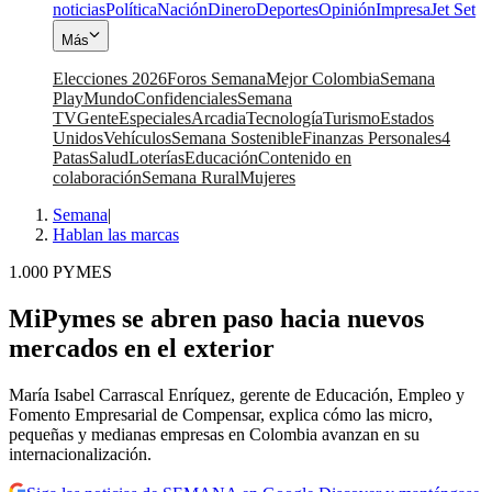
noticias
Política
Nación
Dinero
Deportes
Opinión
Impresa
Jet Set
Más
Elecciones 2026
Foros Semana
Mejor Colombia
Semana
Play
Mundo
Confidenciales
Semana
TV
Gente
Especiales
Arcadia
Tecnología
Turismo
Estados
Unidos
Vehículos
Semana Sostenible
Finanzas Personales
4
Patas
Salud
Loterías
Educación
Contenido en
colaboración
Semana Rural
Mujeres
Semana
|
Hablan las marcas
1.000 PYMES
MiPymes se abren paso hacia nuevos
mercados en el exterior
María Isabel Carrascal Enríquez, gerente de Educación, Empleo y
Fomento Empresarial de Compensar, explica cómo las micro,
pequeñas y medianas empresas en Colombia avanzan en su
internacionalización.