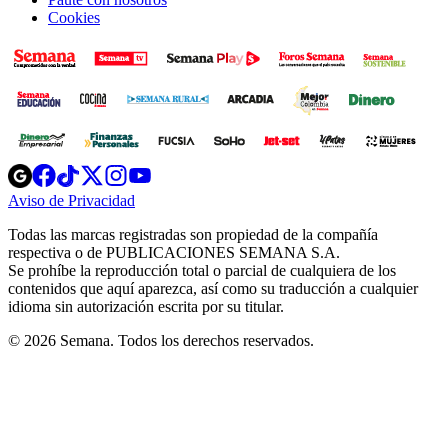
Cookies
Opens
Opens
Opens
Opens
Opens
in
in
in
in
in
Aviso de Privacidad
Opens
new
new
new
new
new
in
window
window
window
window
window
Todas las marcas registradas son propiedad de la compañía
new
respectiva o de PUBLICACIONES SEMANA S.A.
window
Se prohíbe la reproducción total o parcial de cualquiera de los
contenidos que aquí aparezca, así como su traducción a cualquier
idioma sin autorización escrita por su titular.
© 2026 Semana. Todos los derechos reservados.