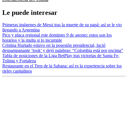
Le puede interesar
Primeras imágenes de Messi tras la muerte de su papá: así se le vio
llegando a Argentina
Pico y placa regional este domingo 9 de agosto: estos son los
horarios y la multa si lo incumple
Cristina Hurtado estuvo en la posesión presidencial, lució
despampanante ‘look’ y dejó palabras: “Colombia está por encima”
Tabla de posiciones de la Liga BetPlay tras victorias de Santa Fe,
Tolima y Fortaleza
Restaurante en el Tren de la Sabana: así es la experiencia sobre los
rieles capitalinos