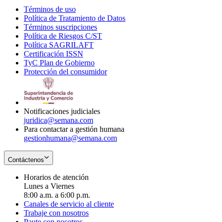
Términos de uso
Opens
Política de Tratamiento de Datos
in
Opens
Términos suscripciones
new
Opens
in
Política de Riesgos C/ST
window
in
Opens
new
Política SAGRILAFT
Opens
new
in
window
Certificación ISSN
Opens
in
window
new
TyC Plan de Gobierno
in
new
Opens
window
Protección del consumidor
new
window
in
Opens
window
new
in
window
new
window
Notificaciones judiciales
juridica@semana.com
Para contactar a gestión humana
gestionhumana@semana.com
Contáctenos
Horarios de atención
Lunes a Viernes
8:00 a.m. a 6:00 p.m.
Canales de servicio al cliente
Trabaje con nosotros
Paute con nosotros