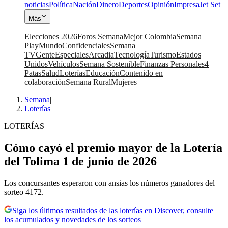
noticias
Política
Nación
Dinero
Deportes
Opinión
Impresa
Jet Set
Más
Elecciones 2026
Foros Semana
Mejor Colombia
Semana
Play
Mundo
Confidenciales
Semana
TV
Gente
Especiales
Arcadia
Tecnología
Turismo
Estados
Unidos
Vehículos
Semana Sostenible
Finanzas Personales
4
Patas
Salud
Loterías
Educación
Contenido en
colaboración
Semana Rural
Mujeres
Semana
|
Loterías
LOTERÍAS
Cómo cayó el premio mayor de la Lotería
del Tolima 1 de junio de 2026
Los concursantes esperaron con ansias los números ganadores del
sorteo 4172.
Siga los últimos resultados de las loterías en Discover, consulte
los acumulados y novedades de los sorteos