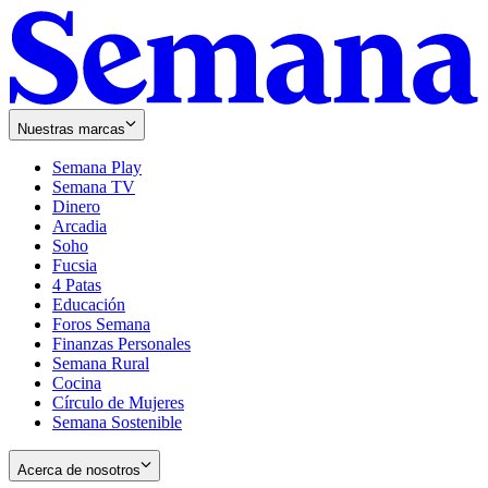
Nuestras marcas
Semana Play
Semana TV
Dinero
Arcadia
Soho
Opens
Fucsia
in
Opens
4 Patas
new
in
Educación
window
new
Foros Semana
window
Finanzas Personales
Semana Rural
Cocina
Círculo de Mujeres
Semana Sostenible
Acerca de nosotros