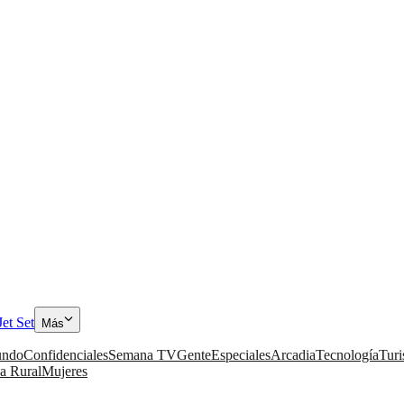
Jet Set
Más
ndo
Confidenciales
Semana TV
Gente
Especiales
Arcadia
Tecnología
Tur
a Rural
Mujeres