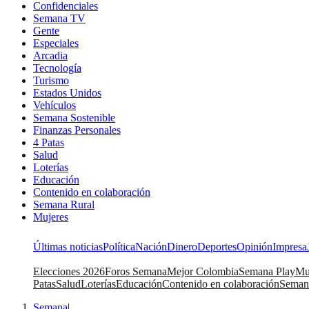
Confidenciales
Semana TV
Gente
Especiales
Arcadia
Tecnología
Turismo
Estados Unidos
Vehículos
Semana Sostenible
Finanzas Personales
4 Patas
Salud
Loterías
Educación
Contenido en colaboración
Semana Rural
Mujeres
Últimas noticias
Política
Nación
Dinero
Deportes
Opinión
Impresa
Elecciones 2026
Foros Semana
Mejor Colombia
Semana Play
Mu
Patas
Salud
Loterías
Educación
Contenido en colaboración
Seman
Semana
|