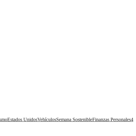
ismo
Estados Unidos
Vehículos
Semana Sostenible
Finanzas Personales
4