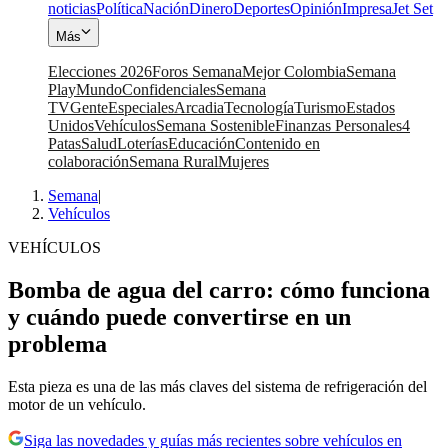
noticias
Política
Nación
Dinero
Deportes
Opinión
Impresa
Jet Set
Más
Elecciones 2026
Foros Semana
Mejor Colombia
Semana
Play
Mundo
Confidenciales
Semana
TV
Gente
Especiales
Arcadia
Tecnología
Turismo
Estados
Unidos
Vehículos
Semana Sostenible
Finanzas Personales
4
Patas
Salud
Loterías
Educación
Contenido en
colaboración
Semana Rural
Mujeres
Semana
|
Vehículos
VEHÍCULOS
Bomba de agua del carro: cómo funciona
y cuándo puede convertirse en un
problema
Esta pieza es una de las más claves del sistema de refrigeración del
motor de un vehículo.
Siga las novedades y guías más recientes sobre vehículos en