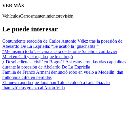
VER MÁS
Vehículos
Carros
mantenimiento
revisión
Le puede interesar
Contundente reacción de Carlos Antonio Vélez tras la posesión de
Abelardo De La Espriella: “Se acabó la ‘guachafita’”
“Me inspiró todo”: el cara a cara de Jerome Sanabria con Javier
Milei en Cali y el regalo que le entregó
¿‘Desobediencia civil’ en Bogotá? Así estuvieron las vías capitalinas
durante la posesión de Abelardo De La Espriella
Familia de Franco Armani denunció robo en vuelo a Medellín: dan
millonaria cifra en pérdidas
El nuevo apodo que Jonathan Tah le colocó a Luis Díaz: lo
‘bautizó’ tras golazo al Aston Villa