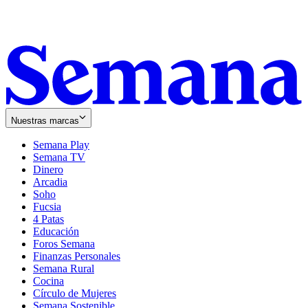
Nuestras marcas
Semana Play
Semana TV
Dinero
Arcadia
Soho
Opens
Fucsia
in
Opens
4 Patas
new
in
Educación
window
new
Foros Semana
window
Finanzas Personales
Semana Rural
Cocina
Círculo de Mujeres
Semana Sostenible