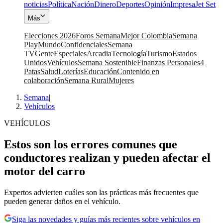
noticias
Política
Nación
Dinero
Deportes
Opinión
Impresa
Jet Set
Más
Elecciones 2026
Foros Semana
Mejor Colombia
Semana
Play
Mundo
Confidenciales
Semana
TV
Gente
Especiales
Arcadia
Tecnología
Turismo
Estados
Unidos
Vehículos
Semana Sostenible
Finanzas Personales
4
Patas
Salud
Loterías
Educación
Contenido en
colaboración
Semana Rural
Mujeres
Semana
|
Vehículos
VEHÍCULOS
Estos son los errores comunes que
conductores realizan y pueden afectar el
motor del carro
Expertos advierten cuáles son las prácticas más frecuentes que
pueden generar daños en el vehículo.
Siga las novedades y guías más recientes sobre vehículos en