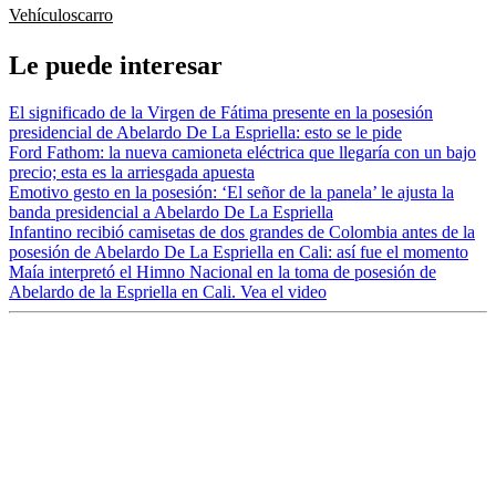
Vehículos
carro
Le puede interesar
El significado de la Virgen de Fátima presente en la posesión
presidencial de Abelardo De La Espriella: esto se le pide
Ford Fathom: la nueva camioneta eléctrica que llegaría con un bajo
precio; esta es la arriesgada apuesta
Emotivo gesto en la posesión: ‘El señor de la panela’ le ajusta la
banda presidencial a Abelardo De La Espriella
Infantino recibió camisetas de dos grandes de Colombia antes de la
posesión de Abelardo De La Espriella en Cali: así fue el momento
Maía interpretó el Himno Nacional en la toma de posesión de
Abelardo de la Espriella en Cali. Vea el video