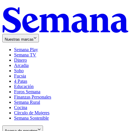
Nuestras marcas
Semana Play
Semana TV
Dinero
Arcadia
Soho
Opens
Fucsia
in
Opens
4 Patas
new
in
Educación
window
new
Foros Semana
window
Finanzas Personales
Semana Rural
Cocina
Círculo de Mujeres
Semana Sostenible
Acerca de nosotros