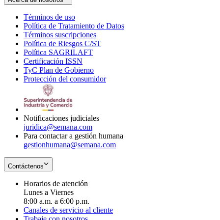
Términos de uso
Opens
Política de Tratamiento de Datos
in
Opens
Términos suscripciones
new
Opens
in
Política de Riesgos C/ST
window
in
Opens
new
Política SAGRILAFT
Opens
new
in
window
Certificación ISSN
Opens
in
window
new
TyC Plan de Gobierno
in
new
Opens
window
Protección del consumidor
new
window
in
Opens
window
new
in
window
new
window
Notificaciones judiciales
juridica@semana.com
Para contactar a gestión humana
gestionhumana@semana.com
Contáctenos
Horarios de atención
Lunes a Viernes
8:00 a.m. a 6:00 p.m.
Canales de servicio al cliente
Trabaje con nosotros