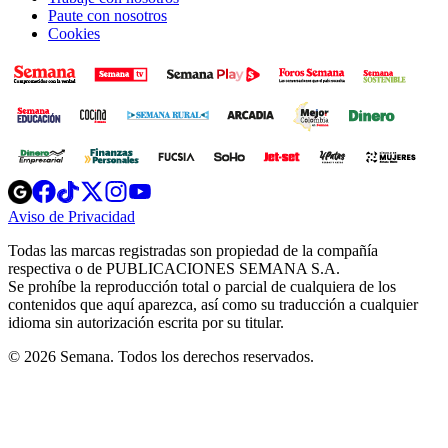
Paute con nosotros
Cookies
Opens
Opens
Opens
Opens
Opens
in
in
in
in
in
Aviso de Privacidad
Opens
new
new
new
new
new
in
window
window
window
window
window
Todas las marcas registradas son propiedad de la compañía
new
respectiva o de PUBLICACIONES SEMANA S.A.
window
Se prohíbe la reproducción total o parcial de cualquiera de los
contenidos que aquí aparezca, así como su traducción a cualquier
idioma sin autorización escrita por su titular.
© 2026 Semana. Todos los derechos reservados.