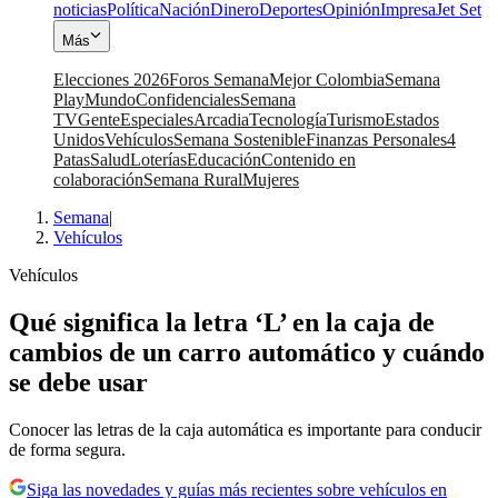
noticias
Política
Nación
Dinero
Deportes
Opinión
Impresa
Jet Set
Más
Elecciones 2026
Foros Semana
Mejor Colombia
Semana
Play
Mundo
Confidenciales
Semana
TV
Gente
Especiales
Arcadia
Tecnología
Turismo
Estados
Unidos
Vehículos
Semana Sostenible
Finanzas Personales
4
Patas
Salud
Loterías
Educación
Contenido en
colaboración
Semana Rural
Mujeres
Semana
|
Vehículos
Vehículos
Qué significa la letra ‘L’ en la caja de
cambios de un carro automático y cuándo
se debe usar
Conocer las letras de la caja automática es importante para conducir
de forma segura.
Siga las novedades y guías más recientes sobre vehículos en