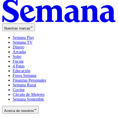
Nuestras marcas
Semana Play
Semana TV
Dinero
Arcadia
Soho
Opens
Fucsia
in
Opens
4 Patas
new
in
Educación
window
new
Foros Semana
window
Finanzas Personales
Semana Rural
Cocina
Círculo de Mujeres
Semana Sostenible
Acerca de nosotros