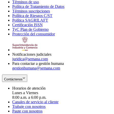
Términos de uso
Opens
Política de Tratamiento de Datos
in
Opens
Términos suscripciones
new
Opens
in
Política de Riesgos C/ST
window
in
Opens
new
Política SAGRILAFT
Opens
new
in
window
Certificación ISSN
Opens
in
window
new
TyC Plan de Gobierno
in
new
Opens
window
Protección del consumidor
new
window
in
Opens
window
new
in
window
new
window
Notificaciones judiciales
juridica@semana.com
Para contactar a gestión humana
gestionhumana@semana.com
Contáctenos
Horarios de atención
Lunes a Viernes
8:00 a.m. a 6:00 p.m.
Canales de servicio al cliente
Trabaje con nosotros
Paute con nosotros