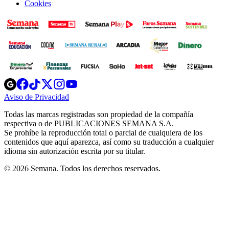
Cookies
Opens
Opens
Opens
Opens
Opens
in
in
in
in
in
Aviso de Privacidad
Opens
new
new
new
new
new
in
window
window
window
window
window
Todas las marcas registradas son propiedad de la compañía
new
respectiva o de PUBLICACIONES SEMANA S.A.
window
Se prohíbe la reproducción total o parcial de cualquiera de los
contenidos que aquí aparezca, así como su traducción a cualquier
idioma sin autorización escrita por su titular.
© 2026 Semana. Todos los derechos reservados.