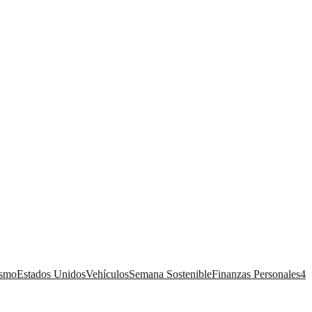
ismo
Estados Unidos
Vehículos
Semana Sostenible
Finanzas Personales
4