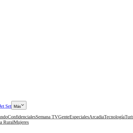
Jet Set
Más
ndo
Confidenciales
Semana TV
Gente
Especiales
Arcadia
Tecnología
Tur
a Rural
Mujeres