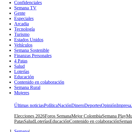
Confidenciales
Semana TV
Gente
Especiales
Arcadia
Tecnología
Turismo
Estados Unidos
Vehículos
Semana Sostenible
Finanzas Personales
4 Patas
Salud
Loterías
Educación
Contenido en colaboración
Semana Rural
Mujeres
Últimas noticias
Política
Nación
Dinero
Deportes
Opinión
Impresa
Elecciones 2026
Foros Semana
Mejor Colombia
Semana Play
Mu
Patas
Salud
Loterías
Educación
Contenido en colaboración
Seman
Semana
|