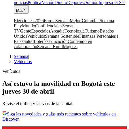
noticias
Política
Nación
Dinero
Deportes
Opinión
Impresa
Jet Set
Más
Elecciones 2026
Foros Semana
Mejor Colombia
Semana
Play
Mundo
Confidenciales
Semana
TV
Gente
Especiales
Arcadia
Tecnología
Turismo
Estados
Unidos
Vehículos
Semana Sostenible
Finanzas Personales
4
Patas
Salud
Loterías
Educación
Contenido en
colaboración
Semana Rural
Mujeres
Semana
|
Vehículos
Vehículos
Así estuvo la movilidad en Bogotá este
jueves 30 de abril
Revise el tráfico y las vías de la capital.
Siga las novedades y guías más recientes sobre vehículos en
Discover