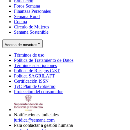
Educación
window
new
Foros Semana
window
Finanzas Personales
Semana Rural
Cocina
Círculo de Mujeres
Semana Sostenible
Acerca de nosotros
Términos de uso
Opens
Política de Tratamiento de Datos
in
Opens
Términos suscripciones
new
Opens
in
Política de Riesgos C/ST
window
in
Opens
new
Política SAGRILAFT
Opens
new
in
window
Certificación ISSN
Opens
in
window
new
TyC Plan de Gobierno
in
new
Opens
window
Protección del consumidor
new
window
in
Opens
window
new
in
window
new
window
Notificaciones judiciales
juridica@semana.com
Para contactar a gestión humana