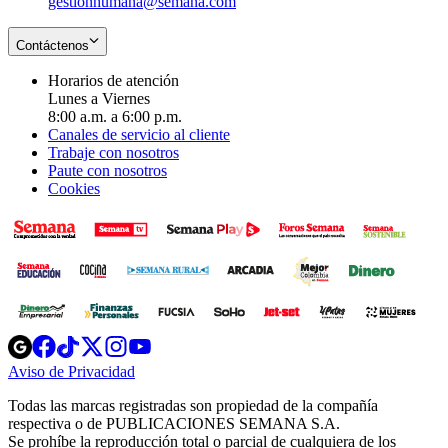
gestionhumana@semana.com
Contáctenos
Horarios de atención
Lunes a Viernes
8:00 a.m. a 6:00 p.m.
Canales de servicio al cliente
Trabaje con nosotros
Paute con nosotros
Cookies
Opens
Opens
Opens
Opens
Opens
in
in
in
in
in
Aviso de Privacidad
Opens
new
new
new
new
new
in
window
window
window
window
window
Todas las marcas registradas son propiedad de la compañía
new
respectiva o de PUBLICACIONES SEMANA S.A.
window
Se prohíbe la reproducción total o parcial de cualquiera de los