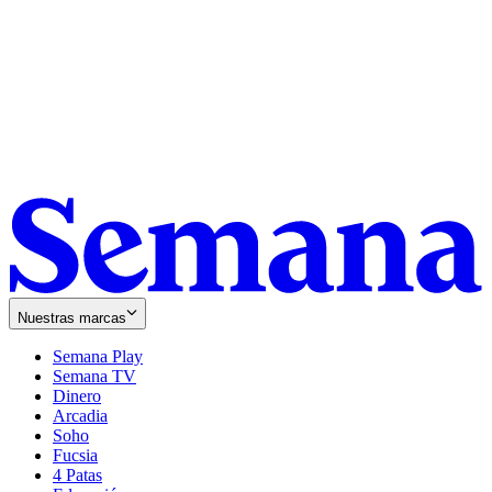
Nuestras marcas
Semana Play
Semana TV
Dinero
Arcadia
Soho
Opens
Fucsia
in
Opens
4 Patas
new
in