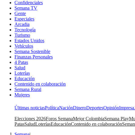
Confidenciales
Semana TV
Gente
Especiales
Arcadia
Tecnología
Turismo
Estados Unidos
Vehículos
Semana Sostenible
Finanzas Personales
4 Patas
Salud
Loterías
Educación
Contenido en colaboración
Semana Rural
Mujeres
Últimas noticias
Política
Nación
Dinero
Deportes
Opinión
Impresa
Elecciones 2026
Foros Semana
Mejor Colombia
Semana Play
Mu
Patas
Salud
Loterías
Educación
Contenido en colaboración
Seman
Semana
|