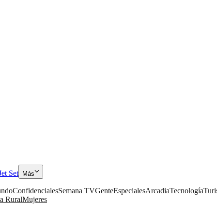
Jet Set
Más
ndo
Confidenciales
Semana TV
Gente
Especiales
Arcadia
Tecnología
Tur
a Rural
Mujeres