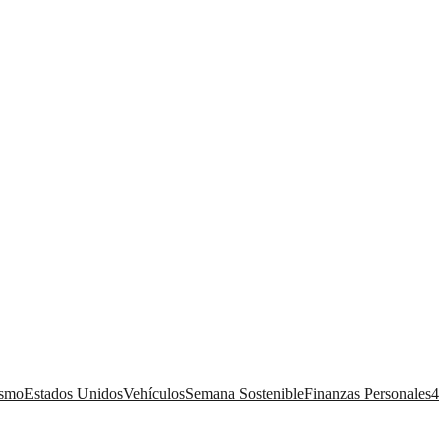
ismo
Estados Unidos
Vehículos
Semana Sostenible
Finanzas Personales
4