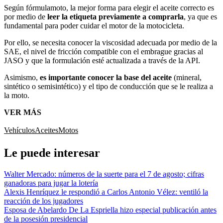
Según fórmulamoto, la mejor forma para elegir el aceite correcto es
por medio de
leer la etiqueta previamente a comprarla
, ya que es
fundamental para poder cuidar el motor de la motocicleta.
Por ello, se necesita conocer la viscosidad adecuada por medio de la
SAE, el nivel de fricción compatible con el embrague gracias al
JASO y que la formulación esté actualizada a través de la API.
Asimismo,
es importante conocer la base del aceite
(mineral,
sintético o semisintético) y el tipo de conducción que se le realiza a
la moto.
VER MÁS
Vehículos
Aceites
Motos
Le puede interesar
Walter Mercado: números de la suerte para el 7 de agosto; cifras
ganadoras para jugar la lotería
Alexis Henríquez le respondió a Carlos Antonio Vélez: ventiló la
reacción de los jugadores
Esposa de Abelardo De La Espriella hizo especial publicación antes
de la posesión presidencial