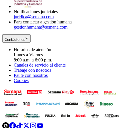
window
Notificaciones judiciales
juridica@semana.com
Para contactar a gestión humana
gestionhumana@semana.com
Contáctenos
Horarios de atención
Lunes a Viernes
8:00 a.m. a 6:00 p.m.
Canales de servicio al cliente
Trabaje con nosotros
Paute con nosotros
Cookies
Opens
Opens
Opens
Opens
Opens