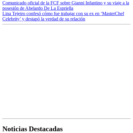
Comunicado oficial de la FCF sobre Gianni Infantino y su viaje a la
posesión de Abelardo De La Espriella
Lina Tejeiro confesó cómo fue trabajar con su ex en ‘MasterChef
Celebrity’ y destapó la verdad de su relación
Noticias Destacadas