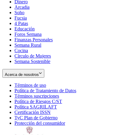
Dinero
Arcadia
Soho
Opens
Fucsia
in
Opens
4 Patas
new
in
Educación
window
new
Foros Semana
window
Finanzas Personales
Semana Rural
Cocina
Círculo de Mujeres
Semana Sostenible
Acerca de nosotros
Términos de uso
Opens
Política de Tratamiento de Datos
in
Opens
Términos suscripciones
new
Opens
in
Política de Riesgos C/ST
window
in
Opens
new
Política SAGRILAFT
Opens
new
in
window
Certificación ISSN
Opens
in
window
new
TyC Plan de Gobierno
in
new
Opens
window
Protección del consumidor
new
window
in
Opens
window
new
in
window
new