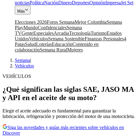
noticias
Política
Nación
Dinero
Deportes
Opinión
Impresa
Jet Set
Más
Elecciones 2026
Foros Semana
Mejor Colombia
Semana
Play
Mundo
Confidenciales
Semana
TV
Gente
Especiales
Arcadia
Tecnología
Turismo
Estados
Unidos
Vehículos
Semana Sostenible
Finanzas Personales
4
Patas
Salud
Loterías
Educación
Contenido en
colaboración
Semana Rural
Mujeres
Semana
|
Vehículos
VEHÍCULOS
¿Qué significan las siglas SAE, JASO MA
y API en el aceite de su moto?
Elegir el aceite adecuado es fundamental para garantizar la
lubricación, refrigeración y protección del motor de una motocicleta.
Siga las novedades y guías más recientes sobre vehículos en
Discover