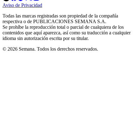
in
in
in
in
in
Aviso de Privacidad
Opens
new
new
new
new
new
in
window
window
window
window
window
Todas las marcas registradas son propiedad de la compañía
new
respectiva o de PUBLICACIONES SEMANA S.A.
window
Se prohíbe la reproducción total o parcial de cualquiera de los
contenidos que aquí aparezca, así como su traducción a cualquier
idioma sin autorización escrita por su titular.
© 2026 Semana. Todos los derechos reservados.