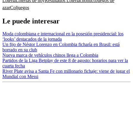
Lotería
Loterías de hoy
Resultados Lotería
chontico
Juegos de
azar
Coljuegos
Le puede interesar
Moda colombiana e internacional en la posesión presidencial: los
‘looks’ destacados de la jornada
Un fijo de Néstor Lorenzo en Colombia ficharía en Brasil: está
borrado en su club
Nueva marca de vehículos chinos llega a Colombia
Partidos de la Liga Betplay de este 8 de agosto: horarios para ver la
cuarta fecha
River Plate avisa a Santa Fe con millonario fichaje: viene de jugar el
Mundial con Messi