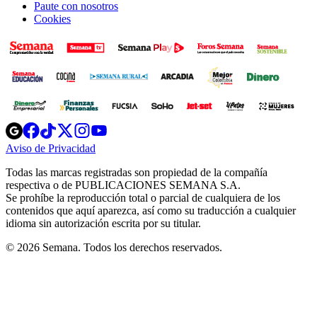
Paute con nosotros
Cookies
Opens
Opens
Opens
Opens
Opens
in
in
in
in
in
Aviso de Privacidad
Opens
new
new
new
new
new
in
window
window
window
window
window
Todas las marcas registradas son propiedad de la compañía
new
respectiva o de PUBLICACIONES SEMANA S.A.
window
Se prohíbe la reproducción total o parcial de cualquiera de los
contenidos que aquí aparezca, así como su traducción a cualquier
idioma sin autorización escrita por su titular.
© 2026 Semana. Todos los derechos reservados.