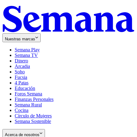
Nuestras marcas
Semana Play
Semana TV
Dinero
Arcadia
Soho
Opens
Fucsia
in
Opens
4 Patas
new
in
Educación
window
new
Foros Semana
window
Finanzas Personales
Semana Rural
Cocina
Círculo de Mujeres
Semana Sostenible
Acerca de nosotros