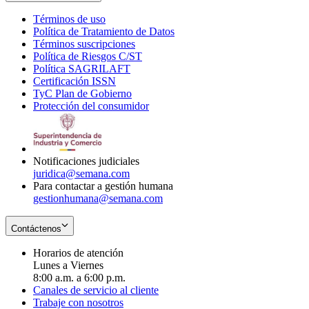
Términos de uso
Opens
Política de Tratamiento de Datos
in
Opens
Términos suscripciones
new
Opens
in
Política de Riesgos C/ST
window
in
Opens
new
Política SAGRILAFT
Opens
new
in
window
Certificación ISSN
Opens
in
window
new
TyC Plan de Gobierno
in
new
Opens
window
Protección del consumidor
new
window
in
Opens
window
new
in
window
new
window
Notificaciones judiciales
juridica@semana.com
Para contactar a gestión humana
gestionhumana@semana.com
Contáctenos
Horarios de atención
Lunes a Viernes
8:00 a.m. a 6:00 p.m.
Canales de servicio al cliente
Trabaje con nosotros