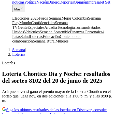
noticias
Política
Nación
Dinero
Deportes
Opinión
Impresa
Jet Set
Más
Elecciones 2026
Foros Semana
Mejor Colombia
Semana
Play
Mundo
Confidenciales
Semana
TV
Gente
Especiales
Arcadia
Tecnología
Turismo
Estados
Unidos
Vehículos
Semana Sostenible
Finanzas Personales
4
Patas
Salud
Loterías
Educación
Contenido en
colaboración
Semana Rural
Mujeres
Semana
|
Loterías
Loterías
Lotería Chontico Día y Noche: resultados
del sorteo 8102 del 20 de junio de 2025
Acá puede ver si ganó el premio mayor de la Lotería Chontico en el
sorteo que juega hoy, en dos ediciones: a la 1:00 p. m. y a las 8:00 p.
m.
Siga los últimos resultados de las loterías en Discover, consulte