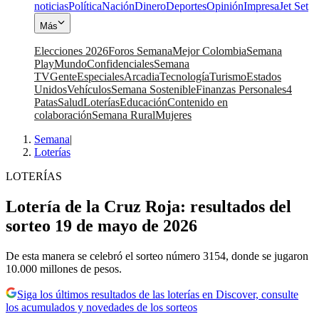
noticias
Política
Nación
Dinero
Deportes
Opinión
Impresa
Jet Set
Más
Elecciones 2026
Foros Semana
Mejor Colombia
Semana
Play
Mundo
Confidenciales
Semana
TV
Gente
Especiales
Arcadia
Tecnología
Turismo
Estados
Unidos
Vehículos
Semana Sostenible
Finanzas Personales
4
Patas
Salud
Loterías
Educación
Contenido en
colaboración
Semana Rural
Mujeres
Semana
|
Loterías
LOTERÍAS
Lotería de la Cruz Roja: resultados del
sorteo 19 de mayo de 2026
De esta manera se celebró el sorteo número 3154, donde se jugaron
10.000 millones de pesos.
Siga los últimos resultados de las loterías en Discover, consulte
los acumulados y novedades de los sorteos