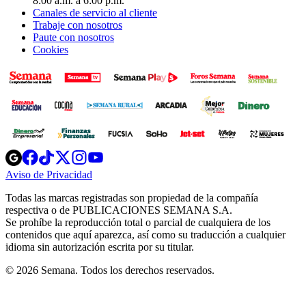
8:00 a.m. a 6:00 p.m.
Canales de servicio al cliente
Trabaje con nosotros
Paute con nosotros
Cookies
Opens
Opens
Opens
Opens
Opens
in
in
in
in
in
Aviso de Privacidad
Opens
new
new
new
new
new
in
window
window
window
window
window
Todas las marcas registradas son propiedad de la compañía
new
respectiva o de PUBLICACIONES SEMANA S.A.
window
Se prohíbe la reproducción total o parcial de cualquiera de los
contenidos que aquí aparezca, así como su traducción a cualquier
idioma sin autorización escrita por su titular.
© 2026 Semana. Todos los derechos reservados.