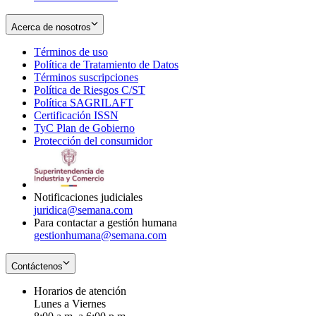
Acerca de nosotros
Términos de uso
Opens
Política de Tratamiento de Datos
in
Opens
Términos suscripciones
new
Opens
in
Política de Riesgos C/ST
window
in
Opens
new
Política SAGRILAFT
Opens
new
in
window
Certificación ISSN
Opens
in
window
new
TyC Plan de Gobierno
in
new
Opens
window
Protección del consumidor
new
window
in
Opens
window
new
in
window
new
window
Notificaciones judiciales
juridica@semana.com
Para contactar a gestión humana
gestionhumana@semana.com
Contáctenos
Horarios de atención
Lunes a Viernes