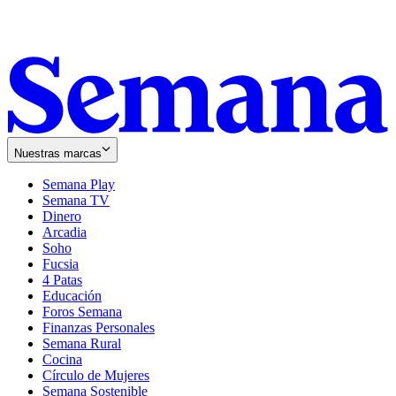
Nuestras marcas
Semana Play
Semana TV
Dinero
Arcadia
Soho
Opens
Fucsia
in
Opens
4 Patas
new
in
Educación
window
new
Foros Semana
window
Finanzas Personales
Semana Rural
Cocina
Círculo de Mujeres
Semana Sostenible