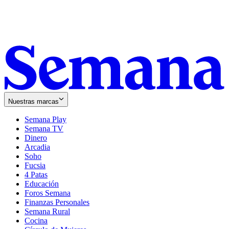
Nuestras marcas
Semana Play
Semana TV
Dinero
Arcadia
Soho
Opens
Fucsia
in
Opens
4 Patas
new
in
Educación
window
new
Foros Semana
window
Finanzas Personales
Semana Rural
Cocina