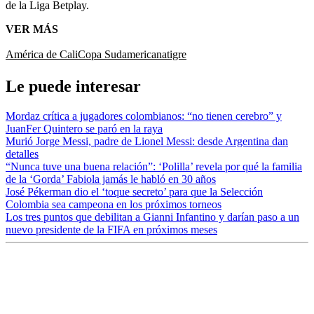
de la Liga Betplay.
VER MÁS
América de Cali
Copa Sudamericana
tigre
Le puede interesar
Mordaz crítica a jugadores colombianos: “no tienen cerebro” y
JuanFer Quintero se paró en la raya
Murió Jorge Messi, padre de Lionel Messi: desde Argentina dan
detalles
“Nunca tuve una buena relación”: ‘Polilla’ revela por qué la familia
de la ‘Gorda’ Fabiola jamás le habló en 30 años
José Pékerman dio el ‘toque secreto’ para que la Selección
Colombia sea campeona en los próximos torneos
Los tres puntos que debilitan a Gianni Infantino y darían paso a un
nuevo presidente de la FIFA en próximos meses