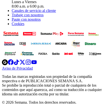
Lunes a Viernes
8:00 a.m. a 6:00 p.m.
Canales de servicio al cliente
Trabaje con nosotros
Paute con nosotros
Cookies
Opens
Opens
Opens
Opens
Opens
in
in
in
in
in
Aviso de Privacidad
Opens
new
new
new
new
new
in
window
window
window
window
window
Todas las marcas registradas son propiedad de la compañía
new
respectiva o de PUBLICACIONES SEMANA S.A.
window
Se prohíbe la reproducción total o parcial de cualquiera de los
contenidos que aquí aparezca, así como su traducción a cualquier
idioma sin autorización escrita por su titular.
© 2026 Semana. Todos los derechos reservados.