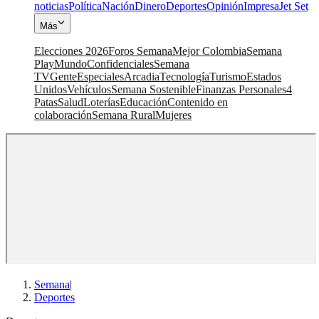
noticias
Política
Nación
Dinero
Deportes
Opinión
Impresa
Jet Set
Más
Elecciones 2026
Foros Semana
Mejor Colombia
Semana
Play
Mundo
Confidenciales
Semana
TV
Gente
Especiales
Arcadia
Tecnología
Turismo
Estados
Unidos
Vehículos
Semana Sostenible
Finanzas Personales
4
Patas
Salud
Loterías
Educación
Contenido en
colaboración
Semana Rural
Mujeres
Semana
|
Deportes