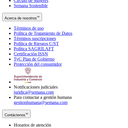
Círculo de Mujeres
Semana Sostenible
Acerca de nosotros
Términos de uso
Opens
Política de Tratamiento de Datos
in
Opens
Términos suscripciones
new
Opens
in
Política de Riesgos C/ST
window
in
Opens
new
Política SAGRILAFT
Opens
new
in
window
Certificación ISSN
Opens
in
window
new
TyC Plan de Gobierno
in
new
Opens
window
Protección del consumidor
new
window
in
Opens
window
new
in
window
new
window
Notificaciones judiciales
juridica@semana.com
Para contactar a gestión humana
gestionhumana@semana.com
Contáctenos
Horarios de atención