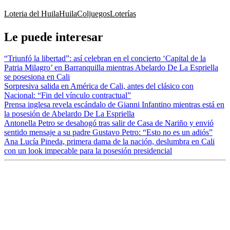
Loteria del Huila
Huila
Coljuegos
Loterías
Le puede interesar
“Triunfó la libertad”: así celebran en el concierto ‘Capital de la
Patria Milagro’ en Barranquilla mientras Abelardo De La Espriella
se posesiona en Cali
Sorpresiva salida en América de Cali, antes del clásico con
Nacional: “Fin del vínculo contractual”
Prensa inglesa revela escándalo de Gianni Infantino mientras está en
la posesión de Abelardo De La Espriella
Antonella Petro se desahogó tras salir de Casa de Nariño y envió
sentido mensaje a su padre Gustavo Petro: “Esto no es un adiós”
Ana Lucía Pineda, primera dama de la nación, deslumbra en Cali
con un look impecable para la posesión presidencial