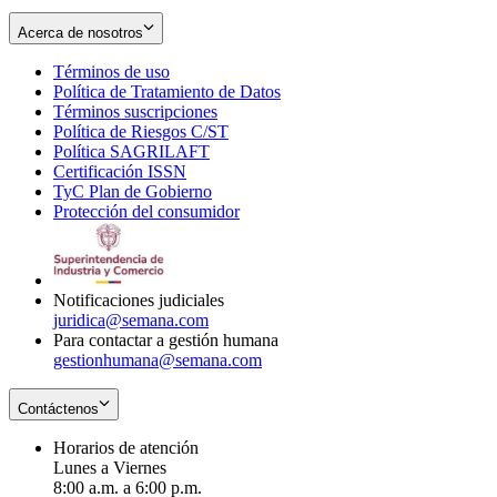
Acerca de nosotros
Términos de uso
Opens
Política de Tratamiento de Datos
in
Opens
Términos suscripciones
new
Opens
in
Política de Riesgos C/ST
window
in
Opens
new
Política SAGRILAFT
Opens
new
in
window
Certificación ISSN
Opens
in
window
new
TyC Plan de Gobierno
in
new
Opens
window
Protección del consumidor
new
window
in
Opens
window
new
in
window
new
window
Notificaciones judiciales
juridica@semana.com
Para contactar a gestión humana
gestionhumana@semana.com
Contáctenos
Horarios de atención
Lunes a Viernes
8:00 a.m. a 6:00 p.m.