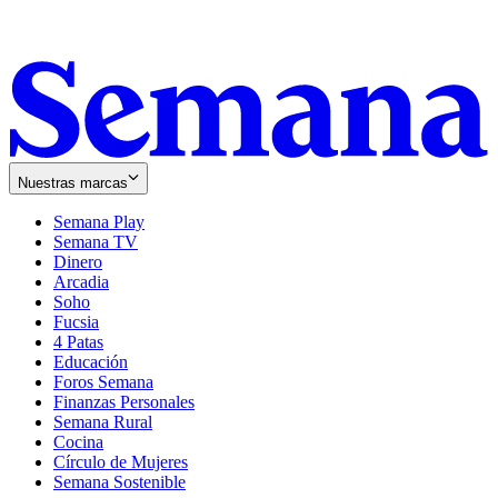
Nuestras marcas
Semana Play
Semana TV
Dinero
Arcadia
Soho
Opens
Fucsia
in
Opens
4 Patas
new
in
Educación
window
new
Foros Semana
window
Finanzas Personales
Semana Rural
Cocina
Círculo de Mujeres
Semana Sostenible