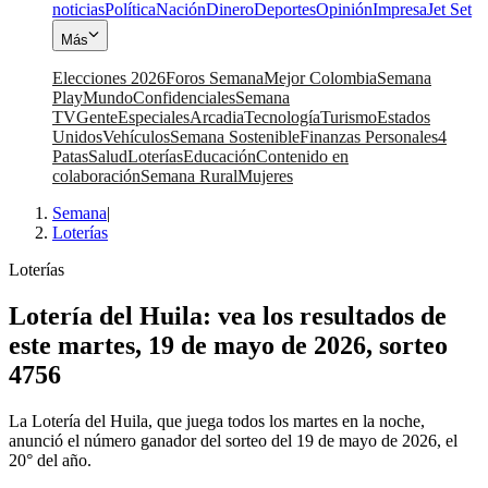
noticias
Política
Nación
Dinero
Deportes
Opinión
Impresa
Jet Set
Más
Elecciones 2026
Foros Semana
Mejor Colombia
Semana
Play
Mundo
Confidenciales
Semana
TV
Gente
Especiales
Arcadia
Tecnología
Turismo
Estados
Unidos
Vehículos
Semana Sostenible
Finanzas Personales
4
Patas
Salud
Loterías
Educación
Contenido en
colaboración
Semana Rural
Mujeres
Semana
|
Loterías
Loterías
Lotería del Huila: vea los resultados de
este martes, 19 de mayo de 2026, sorteo
4756
La Lotería del Huila, que juega todos los martes en la noche,
anunció el número ganador del sorteo del 19 de mayo de 2026, el
20° del año.