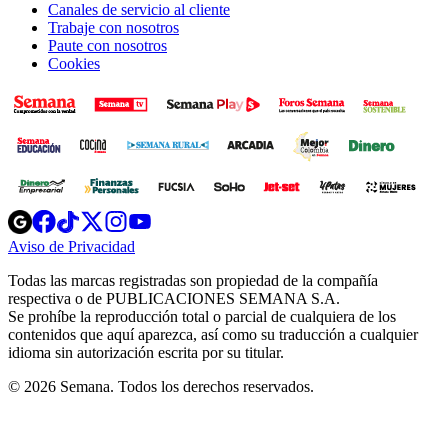
Canales de servicio al cliente
Trabaje con nosotros
Paute con nosotros
Cookies
Opens
Opens
Opens
Opens
Opens
in
in
in
in
in
Aviso de Privacidad
Opens
new
new
new
new
new
in
window
window
window
window
window
Todas las marcas registradas son propiedad de la compañía
new
respectiva o de PUBLICACIONES SEMANA S.A.
window
Se prohíbe la reproducción total o parcial de cualquiera de los
contenidos que aquí aparezca, así como su traducción a cualquier
idioma sin autorización escrita por su titular.
© 2026 Semana. Todos los derechos reservados.