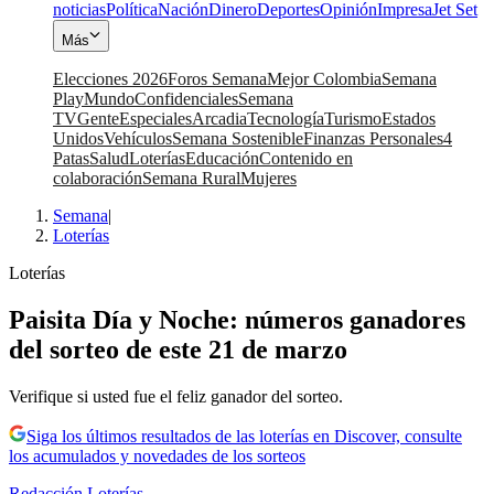
noticias
Política
Nación
Dinero
Deportes
Opinión
Impresa
Jet Set
Más
Elecciones 2026
Foros Semana
Mejor Colombia
Semana
Play
Mundo
Confidenciales
Semana
TV
Gente
Especiales
Arcadia
Tecnología
Turismo
Estados
Unidos
Vehículos
Semana Sostenible
Finanzas Personales
4
Patas
Salud
Loterías
Educación
Contenido en
colaboración
Semana Rural
Mujeres
Semana
|
Loterías
Loterías
Paisita Día y Noche: números ganadores
del sorteo de este 21 de marzo
Verifique si usted fue el feliz ganador del sorteo.
Siga los últimos resultados de las loterías en Discover, consulte
los acumulados y novedades de los sorteos
Redacción Loterías