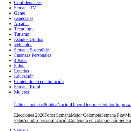
Confidenciales
Semana TV
Gente
Especiales
Arcadia
Tecnología
Turismo
Estados Unidos
Vehículos
Semana Sostenible
Finanzas Personales
4 Patas
Salud
Loterías
Educación
Contenido en colaboración
Semana Rural
Mujeres
Últimas noticias
Política
Nación
Dinero
Deportes
Opinión
Impresa
Elecciones 2026
Foros Semana
Mejor Colombia
Semana Play
Mu
Patas
Salud
Loterías
Educación
Contenido en colaboración
Seman
Semana
|