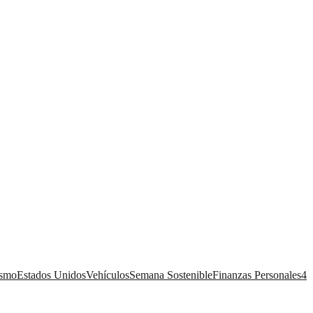
ismo
Estados Unidos
Vehículos
Semana Sostenible
Finanzas Personales
4