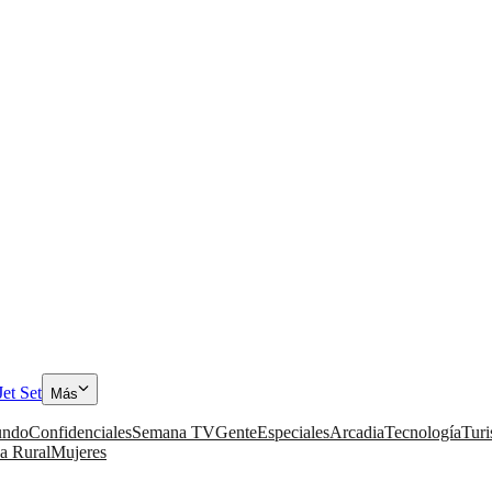
Jet Set
Más
ndo
Confidenciales
Semana TV
Gente
Especiales
Arcadia
Tecnología
Tur
a Rural
Mujeres