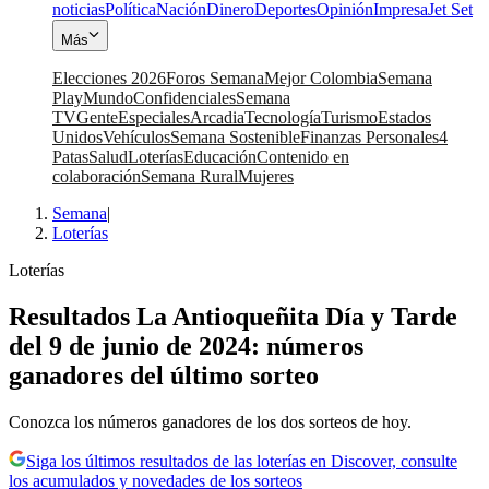
noticias
Política
Nación
Dinero
Deportes
Opinión
Impresa
Jet Set
Más
Elecciones 2026
Foros Semana
Mejor Colombia
Semana
Play
Mundo
Confidenciales
Semana
TV
Gente
Especiales
Arcadia
Tecnología
Turismo
Estados
Unidos
Vehículos
Semana Sostenible
Finanzas Personales
4
Patas
Salud
Loterías
Educación
Contenido en
colaboración
Semana Rural
Mujeres
Semana
|
Loterías
Loterías
Resultados La Antioqueñita Día y Tarde
del 9 de junio de 2024: números
ganadores del último sorteo
Conozca los números ganadores de los dos sorteos de hoy.
Siga los últimos resultados de las loterías en Discover, consulte
los acumulados y novedades de los sorteos